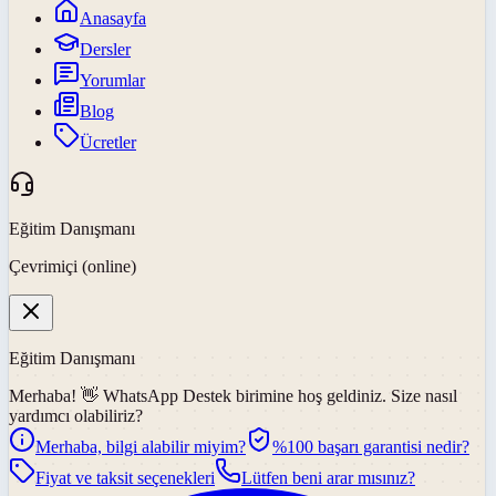
Anasayfa
Dersler
Yorumlar
Blog
Ücretler
Eğitim Danışmanı
Çevrimiçi (online)
Eğitim Danışmanı
Merhaba! 👋
WhatsApp Destek
birimine hoş geldiniz. Size nasıl
yardımcı olabiliriz?
Merhaba, bilgi alabilir miyim?
%100 başarı garantisi nedir?
Fiyat ve taksit seçenekleri
Lütfen beni arar mısınız?