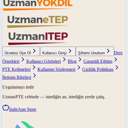
Ders
Ücretsiz Üye Ol
Kullanıcı Girişi
Şifremi Unuttum
Örnekleri
Kullanıcı Görüşleri
Blog
Garantili Eğitim
PTE Kelimeleri
Kullanım Sözleşmesi
Gizlilik Politikası
İletişim Bilgileri
Uygulamayı indir
UzmanPTE
cebinde — istediğin an, istediğin yerde çalış.
İndir
App Store