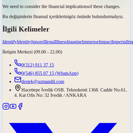
We need to consider the financial
implications
of these changes.
Bu değişimlerin finansal
içeriklerini
göz önünde bulundurmalıyız.
İlgili Kelimeler
Identify
Identity
Ignore
Illegal
Illness
Imagine
Immense
Impact
Imperial
Im
İletişim Merkezi (09.00 - 22.00)
0(312) 911 37 15
0(546) 855 07 15
(WhatsApp)
destek@uzmandil.com
Hacettepe İvedik OSB. Teknokenti 1368. Cadde No.61,
4. Kat Ofis No: 32 İvedik / ANKARA