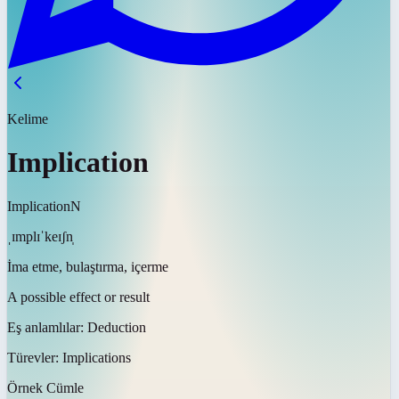
Kelime
Implication
Implication
N
ˌɪmplɪˈkeɪʃn̩
İma etme, bulaştırma, içerme
A possible effect or result
Eş anlamlılar:
Deduction
Türevler:
Implications
Örnek Cümle