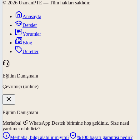
©
2026
UzmanPTE
— Tüm hakları saklıdır.
Anasayfa
Dersler
Yorumlar
Blog
Ücretler
Eğitim Danışmanı
Çevrimiçi (online)
Eğitim Danışmanı
Merhaba! 👋
WhatsApp Destek
birimine hoş geldiniz. Size nasıl
yardımcı olabiliriz?
Merhaba, bilgi alabilir miyim?
%100 başarı garantisi nedir?