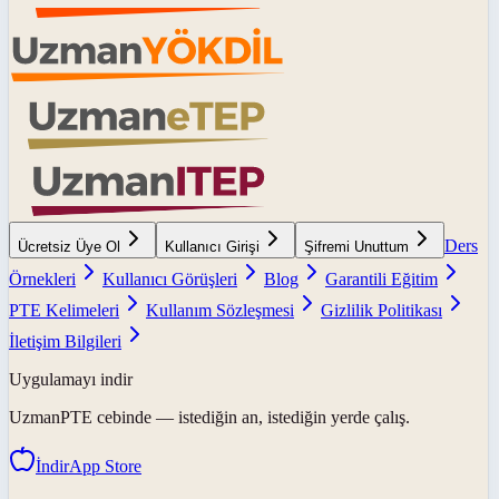
Ders
Ücretsiz Üye Ol
Kullanıcı Girişi
Şifremi Unuttum
Örnekleri
Kullanıcı Görüşleri
Blog
Garantili Eğitim
PTE Kelimeleri
Kullanım Sözleşmesi
Gizlilik Politikası
İletişim Bilgileri
Uygulamayı indir
UzmanPTE
cebinde — istediğin an, istediğin yerde çalış.
İndir
App Store