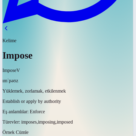
Kelime
Impose
Impose
V
ɪmˈpəʊz
Yüklemek, zorlamak, etkilenmek
Establish or apply by authority
Eş anlamlılar:
Enforce
Türevler:
imposes,imposing,imposed
Örnek Cümle