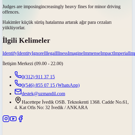
Judges are
imposing
increasingly heavy fines for minor driving
offences.
Hakimler küçük sürüş hatalarına artarak ağır para cezaları
yüklüyorlar
.
İlgili Kelimeler
Identify
Identity
Ignore
Illegal
Illness
Imagine
Immense
Impact
Imperial
Imp
İletişim Merkezi (09.00 - 22.00)
0(312) 911 37 15
0(546) 855 07 15
(WhatsApp)
destek@uzmandil.com
Hacettepe İvedik OSB. Teknokenti 1368. Cadde No.61,
4. Kat Ofis No: 32 İvedik / ANKARA