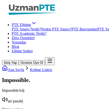
PTE Eğitimi
PTE Sınavı Nedir?
Neden PTE Sınavı?
PTE Başvuruları
PTE Sın
PTE Academic Nedir?
Ders Örnekleri
Yorumlar
Blog
Eğitim Setleri
Giriş Yap
Ücretsiz Üye Ol
Ana Sayfa
Kelime Listesi
Impossible
.
Impossible
Adj
ɪmˈpɒsəbl̩