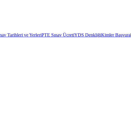
av Tarihleri ve Yerleri
PTE Sınav Ücreti
YDS Denkliği
Kimler Başvurab