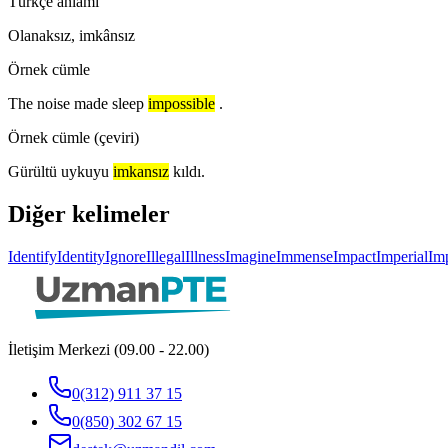
Türkçe anlamı
Olanaksız, imkânsız
Örnek cümle
The noise made sleep
impossible
.
Örnek cümle (çeviri)
Gürültü uykuyu
imkansız
kıldı.
Diğer kelimeler
Identify
Identity
Ignore
Illegal
Illness
Imagine
Immense
Impact
Imperial
Imp
İletişim Merkezi (09.00 - 22.00)
0(312) 911 37 15
0(850) 302 67 15