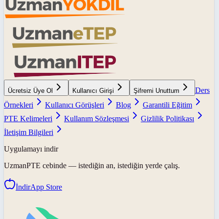
Ders
Ücretsiz Üye Ol
Kullanıcı Girişi
Şifremi Unuttum
Örnekleri
Kullanıcı Görüşleri
Blog
Garantili Eğitim
PTE Kelimeleri
Kullanım Sözleşmesi
Gizlilik Politikası
İletişim Bilgileri
Uygulamayı indir
UzmanPTE
cebinde — istediğin an, istediğin yerde çalış.
İndir
App Store