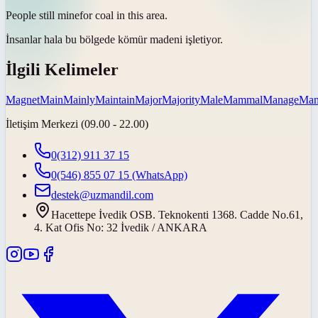
People still
mine
for coal in this area.
İnsanlar hala bu bölgede kömür
madeni işletiyor
.
İlgili Kelimeler
Magnet
Main
Mainly
Maintain
Major
Majority
Male
Mammal
Manage
Man
İletişim Merkezi (09.00 - 22.00)
0(312) 911 37 15
0(546) 855 07 15
(WhatsApp)
destek@uzmandil.com
Hacettepe İvedik OSB. Teknokenti 1368. Cadde No.61,
4. Kat Ofis No: 32 İvedik / ANKARA