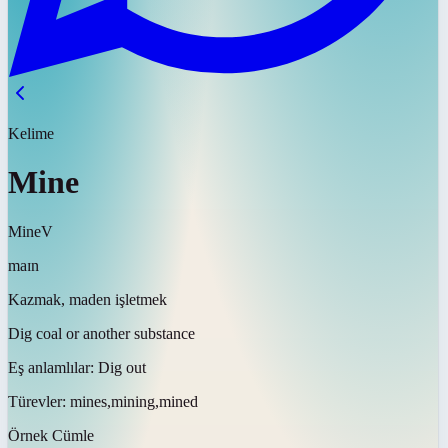
Kelime
Mine
Mine
V
maɪn
Kazmak, maden işletmek
Dig coal or another substance
Eş anlamlılar:
Dig out
Türevler:
mines,mining,mined
Örnek Cümle