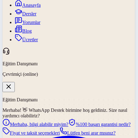
Anasayfa
Dersler
Yorumlar
Blog
Ücretler
Eğitim Danışmanı
Çevrimiçi (online)
Eğitim Danışmanı
Merhaba! 👋
WhatsApp Destek
birimine hoş geldiniz. Size nasıl
yardımcı olabiliriz?
Merhaba, bilgi alabilir miyim?
%100 başarı garantisi nedir?
Fiyat ve taksit seçenekleri
Lütfen beni arar mısınız?