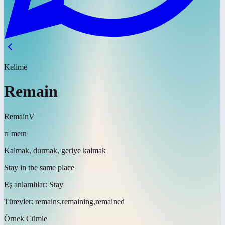
Kelime
Remain
Remain
V
rɪˈmeɪn
Kalmak, durmak, geriye kalmak
Stay in the same place
Eş anlamlılar:
Stay
Türevler:
remains,remaining,remained
Örnek Cümle