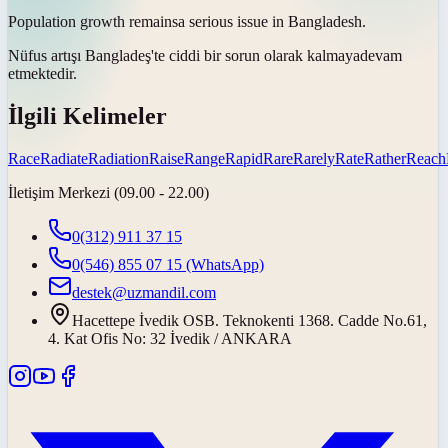
Population growth
remains
a serious issue in Bangladesh.
Nüfus artışı Bangladeş'te ciddi bir sorun olarak
kalmaya
devam
etmektedir.
İlgili Kelimeler
Race
Radiate
Radiation
Raise
Range
Rapid
Rare
Rarely
Rate
Rather
Reach
İletişim Merkezi (09.00 - 22.00)
0(312) 911 37 15
0(546) 855 07 15
(WhatsApp)
destek@uzmandil.com
Hacettepe İvedik OSB. Teknokenti 1368. Cadde No.61,
4. Kat Ofis No: 32 İvedik / ANKARA