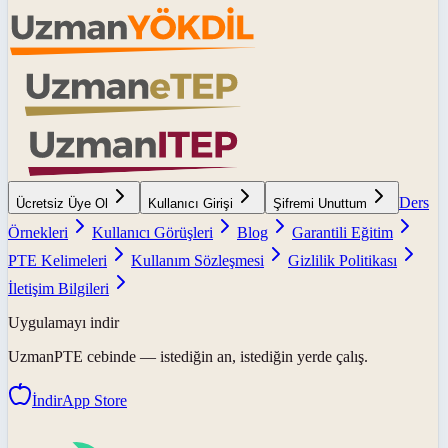
Ders
Ücretsiz Üye Ol
Kullanıcı Girişi
Şifremi Unuttum
Örnekleri
Kullanıcı Görüşleri
Blog
Garantili Eğitim
PTE Kelimeleri
Kullanım Sözleşmesi
Gizlilik Politikası
İletişim Bilgileri
Uygulamayı indir
UzmanPTE
cebinde — istediğin an, istediğin yerde çalış.
İndir
App Store