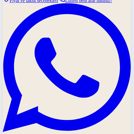
Fiyat ve taksit seçenekleri
Lütfen beni arar mısınız?