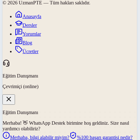
©
2026
UzmanPTE
— Tüm hakları saklıdır.
Anasayfa
Dersler
Yorumlar
Blog
Ücretler
Eğitim Danışmanı
Çevrimiçi (online)
Eğitim Danışmanı
Merhaba! 👋
WhatsApp Destek
birimine hoş geldiniz. Size nasıl
yardımcı olabiliriz?
Merhaba, bilgi alabilir miyim?
%100 başarı garantisi nedir?