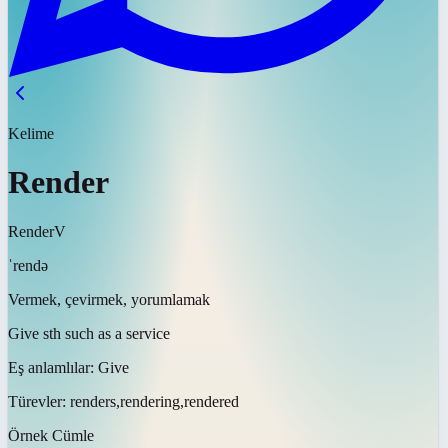
Kelime
Render
Render
V
ˈrendə
Vermek, çevirmek, yorumlamak
Give sth such as a service
Eş anlamlılar:
Give
Türevler:
renders,rendering,rendered
Örnek Cümle