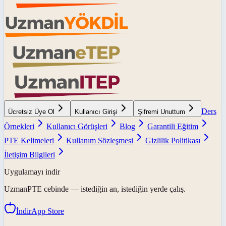
Ders
Ücretsiz Üye Ol
Kullanıcı Girişi
Şifremi Unuttum
Örnekleri
Kullanıcı Görüşleri
Blog
Garantili Eğitim
PTE Kelimeleri
Kullanım Sözleşmesi
Gizlilik Politikası
İletişim Bilgileri
Uygulamayı indir
UzmanPTE
cebinde — istediğin an, istediğin yerde çalış.
İndir
App Store