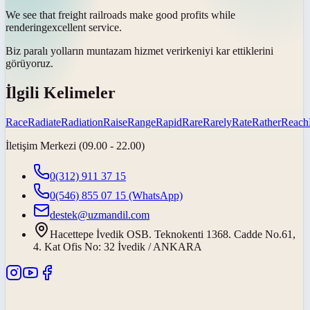
We see that freight railroads make good profits while
rendering
excellent service.
Biz paralı yolların muntazam hizmet
verirken
iyi kar ettiklerini
görüyoruz.
İlgili Kelimeler
Race
Radiate
Radiation
Raise
Range
Rapid
Rare
Rarely
Rate
Rather
Reach
İletişim Merkezi (09.00 - 22.00)
0(312) 911 37 15
0(546) 855 07 15
(WhatsApp)
destek@uzmandil.com
Hacettepe İvedik OSB. Teknokenti 1368. Cadde No.61,
4. Kat Ofis No: 32 İvedik / ANKARA