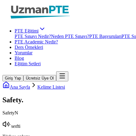
PTE Eğitimi
PTE Sınavı Nedir?
Neden PTE Sınavı?
PTE Başvuruları
PTE Sın
PTE Academic Nedir?
Ders Örnekleri
Yorumlar
Blog
Eğitim Setleri
Giriş Yap
Ücretsiz Üye Ol
Ana Sayfa
Kelime Listesi
Safety
.
Safety
N
ˈseɪfti