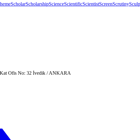
cheme
Scholar
Scholarship
Science
Scientific
Scientist
Screen
Scrutiny
Sculp
. Kat Ofis No: 32 İvedik / ANKARA