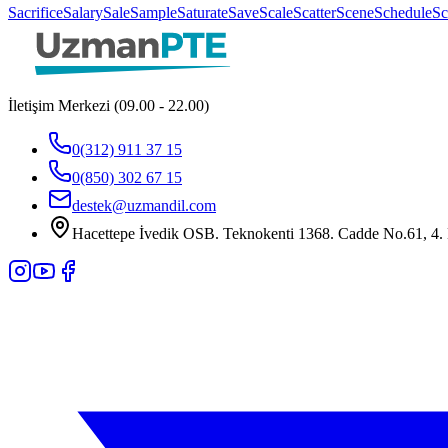
Sacrifice
Salary
Sale
Sample
Saturate
Save
Scale
Scatter
Scene
Schedule
S
İletişim Merkezi (09.00 - 22.00)
0(312) 911 37 15
0(850) 302 67 15
destek@uzmandil.com
Hacettepe İvedik OSB. Teknokenti 1368. Cadde No.61, 4