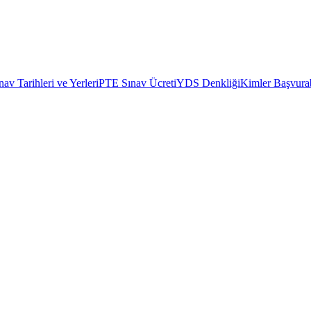
av Tarihleri ve Yerleri
PTE Sınav Ücreti
YDS Denkliği
Kimler Başvurab