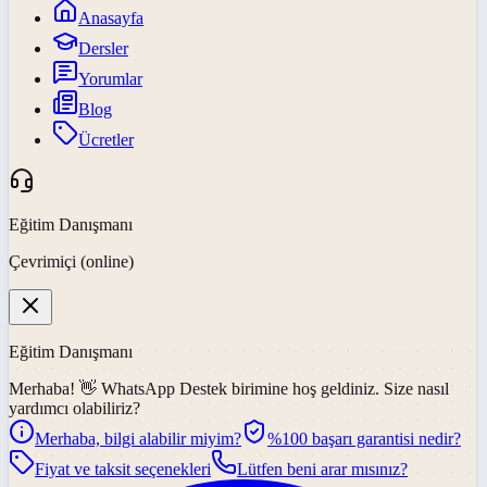
Anasayfa
Dersler
Yorumlar
Blog
Ücretler
Eğitim Danışmanı
Çevrimiçi (online)
Eğitim Danışmanı
Merhaba! 👋
WhatsApp Destek
birimine hoş geldiniz. Size nasıl
yardımcı olabiliriz?
Merhaba, bilgi alabilir miyim?
%100 başarı garantisi nedir?
Fiyat ve taksit seçenekleri
Lütfen beni arar mısınız?