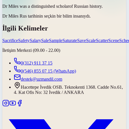
Dr Miles was a distinguished
scholar
of Russian history.
Dr Miles Rus tarihinin seçkin bir
bilim insanıydı
.
İlgili Kelimeler
Sacrifice
Safety
Salary
Sale
Sample
Saturate
Save
Scale
Scatter
Scene
Sche
İletişim Merkezi (09.00 - 22.00)
0(312) 911 37 15
0(546) 855 07 15
(WhatsApp)
destek@uzmandil.com
Hacettepe İvedik OSB. Teknokenti 1368. Cadde No.61,
4. Kat Ofis No: 32 İvedik / ANKARA