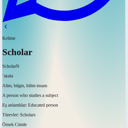
Kelime
Scholar
Scholar
N
ˈskɒlə
Alim, bilgin, bilim insanı
A person who studies a subject
Eş anlamlılar:
Educated person
Türevler:
Scholars
Örnek Cümle