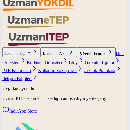
Ders
Ücretsiz Üye Ol
Kullanıcı Girişi
Şifremi Unuttum
Örnekleri
Kullanıcı Görüşleri
Blog
Garantili Eğitim
PTE Kelimeleri
Kullanım Sözleşmesi
Gizlilik Politikası
İletişim Bilgileri
Uygulamayı indir
UzmanPTE
cebinde — istediğin an, istediğin yerde çalış.
İndir
App Store