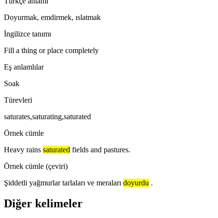
Türkçe anlamı
Doyurmak, emdirmek, ıslatmak
İngilizce tanımı
Fill a thing or place completely
Eş anlamlılar
Soak
Türevleri
saturates,saturating,saturated
Örnek cümle
Heavy rains
saturated
fields and pastures.
Örnek cümle (çeviri)
Şiddetli yağmurlar tarlaları ve meraları
doyurdu
.
Diğer kelimeler