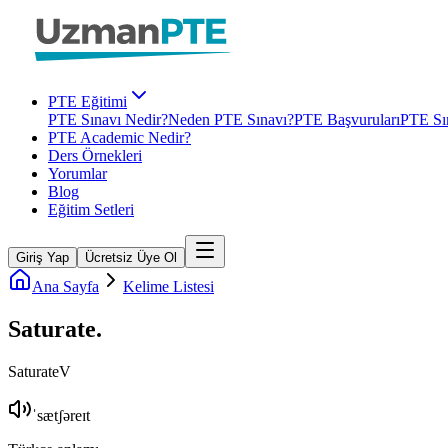
PTE Eğitimi
PTE Sınavı Nedir?
Neden PTE Sınavı?
PTE Başvuruları
PTE Sın
PTE Academic Nedir?
Ders Örnekleri
Yorumlar
Blog
Eğitim Setleri
Giriş Yap
Ücretsiz Üye Ol
Ana Sayfa
Kelime Listesi
Saturate
.
Saturate
V
ˈsætʃəreɪt