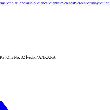
eme
Scholar
Scholarship
Science
Scientific
Scientist
Screen
Scrutiny
Sculpt
. Kat Ofis No: 32 İvedik / ANKARA