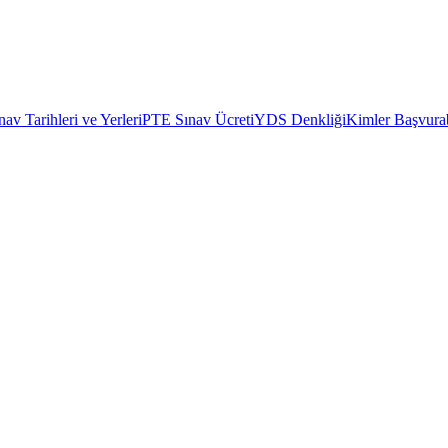
av Tarihleri ve Yerleri
PTE Sınav Ücreti
YDS Denkliği
Kimler Başvurab