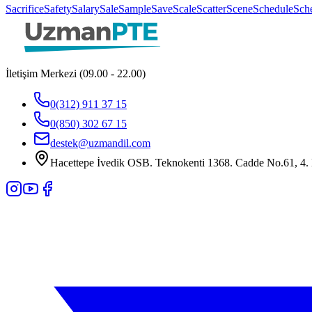
Sacrifice
Safety
Salary
Sale
Sample
Save
Scale
Scatter
Scene
Schedule
Sch
İletişim Merkezi (09.00 - 22.00)
0(312) 911 37 15
0(850) 302 67 15
destek@uzmandil.com
Hacettepe İvedik OSB. Teknokenti 1368. Cadde No.61, 4