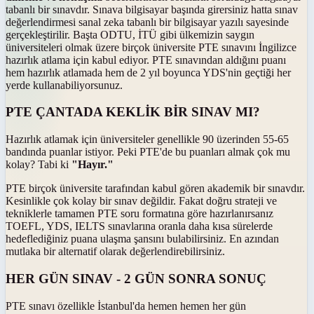
tabanlı bir sınavdır. Sınava bilgisayar başında girersiniz hatta sınav
değerlendirmesi sanal zeka tabanlı bir bilgisayar yazılı sayesinde
gerçekleştirilir. Başta ODTU, İTÜ gibi ülkemizin saygın
üniversiteleri olmak üzere birçok üniversite PTE sınavını İngilizce
hazırlık atlama için kabul ediyor. PTE sınavından aldığını puanı
hem hazırlık atlamada hem de 2 yıl boyunca YDS'nin geçtiği her
yerde kullanabiliyorsunuz.
PTE ÇANTADA KEKLİK BİR SINAV MI?
Hazırlık atlamak için üniversiteler genellikle 90 üzerinden 55-65
bandında puanlar istiyor. Peki PTE'de bu puanları almak çok mu
kolay? Tabi ki
"Hayır."
PTE birçok üniversite tarafından kabul gören akademik bir sınavdır.
Kesinlikle çok kolay bir sınav değildir. Fakat doğru strateji ve
tekniklerle tamamen PTE soru formatına göre hazırlanırsanız
TOEFL, YDS, IELTS sınavlarına oranla daha kısa sürelerde
hedeflediğiniz puana ulaşma şansını bulabilirsiniz. En azından
mutlaka bir alternatif olarak değerlendirebilirsiniz.
HER GÜN SINAV - 2 GÜN SONRA SONUÇ
PTE sınavı özellikle İstanbul'da hemen hemen her gün