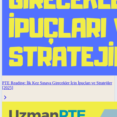
PTE Reading: İlk Kez Sınava Girecekler İçin İpuçları ve Stratejiler
[2025]