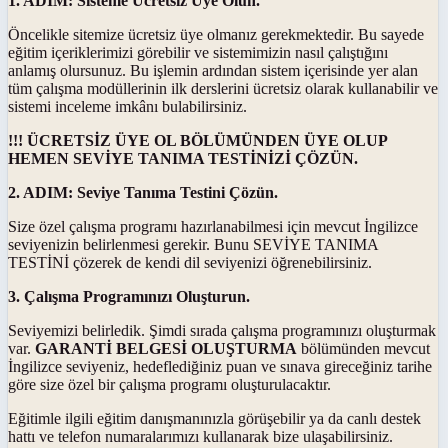
1. ADIM: Sisteme Ücretsiz Üye Olun.
Öncelikle sitemize ücretsiz üye olmanız gerekmektedir. Bu sayede
eğitim içeriklerimizi görebilir ve sistemimizin nasıl çalıştığını
anlamış olursunuz. Bu işlemin ardından sistem içerisinde yer alan
tüm çalışma modüllerinin ilk derslerini ücretsiz olarak kullanabilir ve
sistemi inceleme imkânı bulabilirsiniz.
!!! ÜCRETSİZ ÜYE OL BÖLÜMÜNDEN ÜYE OLUP
HEMEN SEVİYE TANIMA TESTİNİZİ ÇÖZÜN.
2. ADIM: Seviye Tanıma Testini Çözün.
Size özel çalışma programı hazırlanabilmesi için mevcut İngilizce
seviyenizin belirlenmesi gerekir. Bunu SEVİYE TANIMA
TESTİNİ çözerek de kendi dil seviyenizi öğrenebilirsiniz.
3. Çalışma Programınızı Oluşturun.
Seviyemizi belirledik. Şimdi sırada çalışma programınızı oluşturmak
var.
GARANTİ BELGESİ OLUŞTURMA
bölümünden mevcut
İngilizce seviyeniz, hedeflediğiniz puan ve sınava gireceğiniz tarihe
göre size özel bir çalışma programı oluşturulacaktır.
Eğitimle ilgili eğitim danışmanınızla görüşebilir ya da canlı destek
hattı ve telefon numaralarımızı kullanarak bize ulaşabilirsiniz.