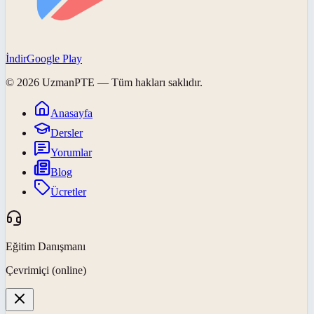
İndir
Google Play
©
2026
UzmanPTE
— Tüm hakları saklıdır.
Anasayfa
Dersler
Yorumlar
Blog
Ücretler
Eğitim Danışmanı
Çevrimiçi (online)