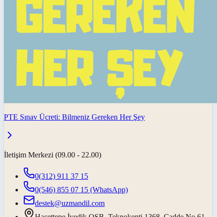
PTE Sınav Ücreti: Bilmeniz Gereken Her Şey
İletişim Merkezi (09.00 - 22.00)
0(312) 911 37 15
0(546) 855 07 15
(WhatsApp)
destek@uzmandil.com
Hacettepe İvedik OSB. Teknokenti 1368. Cadde No.61,