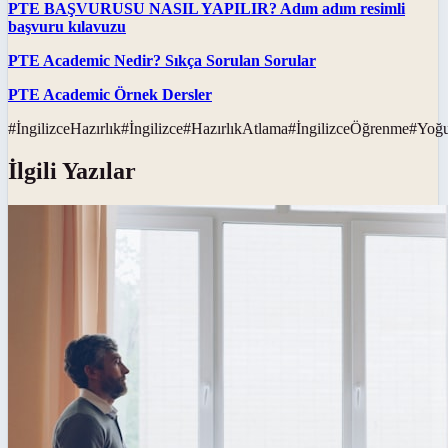
PTE BAŞVURUSU NASIL YAPILIR? Adım adım resimli
başvuru kılavuzu
PTE Academic Nedir? Sıkça Sorulan Sorular
PTE Academic Örnek Dersler
#
İngilizceHazırlık
#
İngilizce
#
HazırlıkAtlama
#
İngilizceÖğrenme
#
Yoğu
İlgili Yazılar