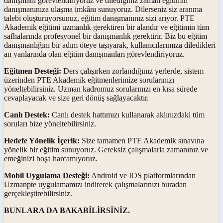
danışmanı görevlendiriyoruz ve dilediğiniz zaman eğitimin
danışmanınıza ulaşma imkânı sunuyoruz. Dilerseniz siz aranma
talebi oluşturuyorsunuz, eğitim danışmanınız sizi arıyor. PTE
Akademik eğitimi uzmanlık gerektiren bir alandır ve eğitimin tüm
safhalarında profesyonel bir danışmanlık gerektirir. Biz bu eğitim
danışmanlığını bir adım öteye taşıyarak, kullanıcılarımıza diledikleri
an yanlarında olan eğitim danışmanları görevlendiriyoruz.
Eğitmen Desteği:
Ders çalışırken zorlandığınız yerlerde, sistem
üzerinden PTE Akademik eğitmenlerimize sorularınızı
yöneltebilirsiniz. Uzman kadromuz sorularınızı en kısa sürede
cevaplayacak ve size geri dönüş sağlayacaktır.
Canlı Destek:
Canlı destek hattımızı kullanarak aklınızdaki tüm
soruları bize yöneltebilirsiniz.
Hedefe Yönelik İçerik:
Size tamamen PTE Akademik sınavına
yönelik bir eğitim sunuyoruz. Gereksiz çalışmalarla zamanınız ve
emeğinizi boşa harcamıyoruz.
Mobil Uygulama Desteği:
Android ve IOS platformlarından
Uzmanpte uygulamamızı indirerek çalışmalarınızı buradan
gerçekleştirebilirsiniz.
BUNLARA DA BAKABİLİRSİNİZ.