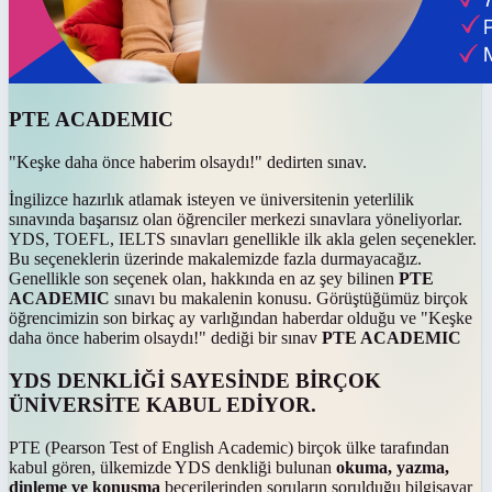
PTE ACADEMIC
"Keşke daha önce haberim olsaydı!" dedirten sınav.
İngilizce hazırlık atlamak isteyen ve üniversitenin yeterlilik
sınavında başarısız olan öğrenciler merkezi sınavlara yöneliyorlar.
YDS, TOEFL, IELTS sınavları genellikle ilk akla gelen seçenekler.
Bu seçeneklerin üzerinde makalemizde fazla durmayacağız.
Genellikle son seçenek olan, hakkında en az şey bilinen
PTE
ACADEMIC
sınavı bu makalenin konusu. Görüştüğümüz birçok
öğrencimizin son birkaç ay varlığından haberdar olduğu ve "Keşke
daha önce haberim olsaydı!" dediği bir sınav
PTE ACADEMIC
YDS DENKLİĞİ SAYESİNDE BİRÇOK
ÜNİVERSİTE KABUL EDİYOR.
PTE (Pearson Test of English Academic) birçok ülke tarafından
kabul gören, ülkemizde YDS denkliği bulunan
okuma, yazma,
dinleme ve konuşma
becerilerinden soruların sorulduğu bilgisayar