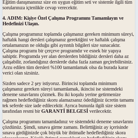
Eğitim danışmanınız size en uygun eğitim seti ve sistemle ilgili tüm
sorularınıza içtenlikle cevap verecektir.
4. ADIM: Kişiye Özel Çalışma Programını Tamamlayın ve
Hedefinizi Ulaşın.
Çalışma programınız toplamda çalışmanız gereken minimum süreyi,
haftalık hangi dersleri çalışmanız gerektiğini ve haftalık çalışma
ortalamanızın ne olduğu gibi ayrıntılı bilgileri size sunacaktır.
Çalışma programı bir çerçeve programdır ve esnek bir yapıya
sahiptir. Programda yer alan derslerden bildiğiniz dersleri daha az
çalışabilir, zorlandığınız derslerde daha fazla zaman geçirebilirsiniz.
Arzu edilen tüm dersleri %100 tamamlamak olsa da burada karar
verici olan sizsiniz.
Sizden sadece 2 şey istiyoruz. Birincisi toplamda minimum
çalışmanız gereken süreyi tamamlamak, ikincisi ise sistemdeki
deneme sınavlarını çözmek. Bu iki koşulu yerine getirmenize
rağmen hedeflediğiniz skoru alamazsanız ödediğiniz ücretin tamamı
tek seferde size iade edilecektir. Ayrıca bununla ilgili size sistem
tarafından resmi bir
GARANTİ BELGESİ
verilecektir.
Çalışma programını tamamladınız ve sistemdeki deneme sınavlarını
çözdünüz. Şimdi, sınava girme zamanı. Belirttiğiniz ay içerisinde
sınava girdiğinizde çok büyük bir ihtimalle hedeflediğiniz skora