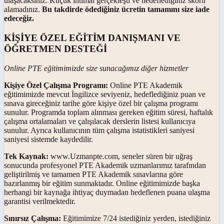
ulaşacaksınız. Küçük ihtimal gerçekleşti ve hedeflediğiniz skoru
alamadınız.
Bu takdirde ödediğiniz ücretin tamamını size iade
edeceğiz.
KİŞİYE ÖZEL EĞİTİM DANIŞMANI VE
ÖĞRETMEN DESTEĞİ
Online PTE eğitimimizde size sunacağımız diğer hizmetler
Kişiye Özel Çalışma Programı:
Online PTE Akademik
eğitimimizde mevcut İngilizce seviyeniz, hedeflediğiniz puan ve
sınava gireceğiniz tarihe göre kişiye özel bir çalışma programı
sunulur. Programda toplam alınması gereken eğitim süresi, haftalık
çalışma ortalamaları ve çalışılacak derslerin listesi kullanıcıya
sunulur. Ayrıca kullanıcının tüm çalışma istatistikleri saniyesi
saniyesi sistemde kaydedilir.
Tek Kaynak:
www.Uzmanpte.com, seneler süren bir uğraş
sonucunda profesyonel PTE Akademik uzmanlarımız tarafından
geliştirilmiş ve tamamen PTE Akademik sınavlarına göre
hazırlanmış bir eğitim sunmaktadır. Online eğitimimizde başka
herhangi bir kaynağa ihtiyaç duymadan hedeflenen puana ulaşma
garantisi verilmektedir.
Sınırsız Çalışma:
Eğitimimize 7/24 istediğiniz yerden, istediğiniz