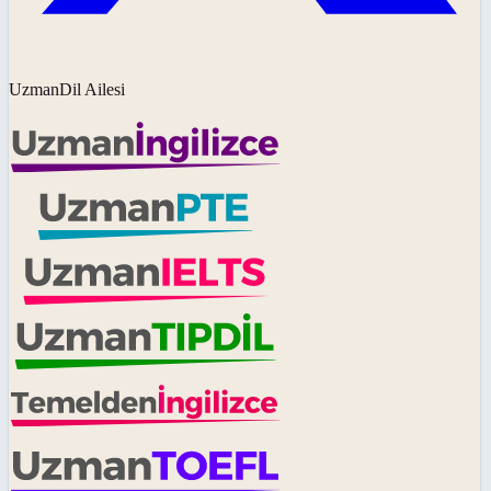
UzmanDil Ailesi