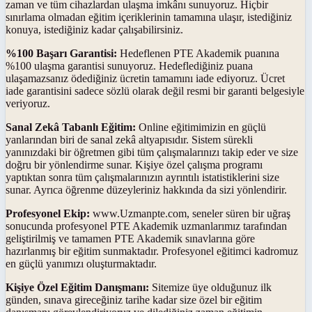
zaman ve tüm cihazlardan ulaşma imkânı sunuyoruz. Hiçbir
sınırlama olmadan eğitim içeriklerinin tamamına ulaşır, istediğiniz
konuya, istediğiniz kadar çalışabilirsiniz.
%100 Başarı Garantisi:
Hedeflenen PTE Akademik puanına
%100 ulaşma garantisi sunuyoruz. Hedeflediğiniz puana
ulaşamazsanız ödediğiniz ücretin tamamını iade ediyoruz. Ücret
iade garantisini sadece sözlü olarak değil resmi bir garanti belgesiyle
veriyoruz.
Sanal Zekâ Tabanlı Eğitim:
Online eğitimimizin en güçlü
yanlarından biri de sanal zekâ altyapısıdır. Sistem sürekli
yanınızdaki bir öğretmen gibi tüm çalışmalarınızı takip eder ve size
doğru bir yönlendirme sunar. Kişiye özel çalışma programı
yaptıktan sonra tüm çalışmalarınızın ayrıntılı istatistiklerini size
sunar. Ayrıca öğrenme düzeyleriniz hakkında da sizi yönlendirir.
Profesyonel Ekip:
www.Uzmanpte.com, seneler süren bir uğraş
sonucunda profesyonel PTE Akademik uzmanlarımız tarafından
geliştirilmiş ve tamamen PTE Akademik sınavlarına göre
hazırlanmış bir eğitim sunmaktadır. Profesyonel eğitimci kadromuz
en güçlü yanımızı oluşturmaktadır.
Kişiye Özel Eğitim Danışmanı:
Sitemize üye olduğunuz ilk
günden, sınava gireceğiniz tarihe kadar size özel bir eğitim