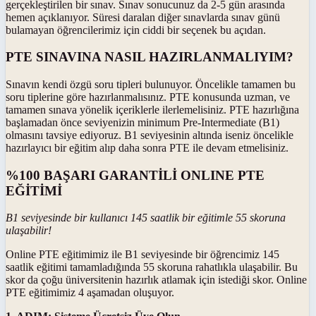
gerçekleştirilen bir sınav. Sınav sonucunuz da 2-5 gün arasında
hemen açıklanıyor. Süresi daralan diğer sınavlarda sınav günü
bulamayan öğrencilerimiz için ciddi bir seçenek bu açıdan.
PTE SINAVINA NASIL HAZIRLANMALIYIM?
Sınavın kendi özgü soru tipleri bulunuyor. Öncelikle tamamen bu
soru tiplerine göre hazırlanmalısınız. PTE konusunda uzman, ve
tamamen sınava yönelik içeriklerle ilerlemelisiniz. PTE hazırlığına
başlamadan önce seviyenizin minimum Pre-Intermediate (B1)
olmasını tavsiye ediyoruz. B1 seviyesinin altında iseniz öncelikle
hazırlayıcı bir eğitim alıp daha sonra PTE ile devam etmelisiniz.
%100 BAŞARI GARANTİLİ ONLINE PTE
EĞİTİMİ
B1 seviyesinde bir kullanıcı 145 saatlik bir eğitimle 55 skoruna
ulaşabilir!
Online PTE eğitimimiz ile B1 seviyesinde bir öğrencimiz 145
saatlik eğitimi tamamladığında 55 skoruna rahatlıkla ulaşabilir. Bu
skor da çoğu üniversitenin hazırlık atlamak için istediği skor. Online
PTE eğitimimiz 4 aşamadan oluşuyor.