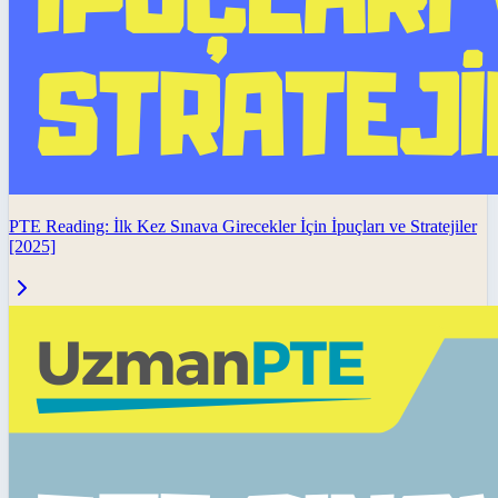
PTE Reading: İlk Kez Sınava Girecekler İçin İpuçları ve Stratejiler
[2025]