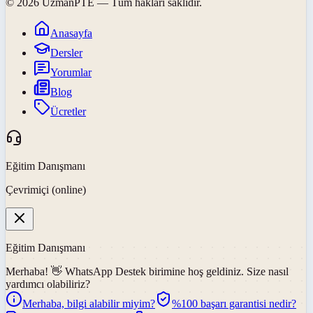
©
2026
UzmanPTE
— Tüm hakları saklıdır.
Anasayfa
Dersler
Yorumlar
Blog
Ücretler
Eğitim Danışmanı
Çevrimiçi (online)
Eğitim Danışmanı
Merhaba! 👋
WhatsApp Destek
birimine hoş geldiniz. Size nasıl
yardımcı olabiliriz?
Merhaba, bilgi alabilir miyim?
%100 başarı garantisi nedir?