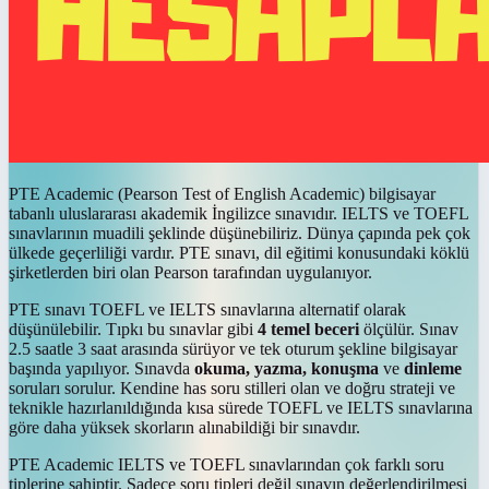
PTE Academic (Pearson Test of English Academic) bilgisayar
tabanlı uluslararası akademik İngilizce sınavıdır. IELTS ve TOEFL
sınavlarının muadili şeklinde düşünebiliriz. Dünya çapında pek çok
ülkede geçerliliği vardır. PTE sınavı, dil eğitimi konusundaki köklü
şirketlerden biri olan Pearson tarafından uygulanıyor.
PTE sınavı TOEFL ve IELTS sınavlarına alternatif olarak
düşünülebilir. Tıpkı bu sınavlar gibi
4 temel beceri
ölçülür. Sınav
2.5 saatle 3 saat arasında sürüyor ve tek oturum şekline bilgisayar
başında yapılıyor. Sınavda
okuma, yazma, konuşma
ve
dinleme
soruları sorulur. Kendine has soru stilleri olan ve doğru strateji ve
teknikle hazırlanıldığında kısa sürede TOEFL ve IELTS sınavlarına
göre daha yüksek skorların alınabildiği bir sınavdır.
PTE Academic IELTS ve TOEFL sınavlarından çok farklı soru
tiplerine sahiptir. Sadece soru tipleri değil sınavın değerlendirilmesi