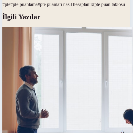
#
pte
#
pte puanlama
#
pte puanları nasıl hesaplanır
#
pte puan tablosu
İlgili Yazılar