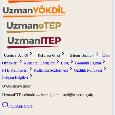
Ders
Ücretsiz Üye Ol
Kullanıcı Girişi
Şifremi Unuttum
Örnekleri
Kullanıcı Görüşleri
Blog
Garantili Eğitim
PTE Kelimeleri
Kullanım Sözleşmesi
Gizlilik Politikası
İletişim Bilgileri
Uygulamayı indir
UzmanPTE
cebinde — istediğin an, istediğin yerde çalış.
İndir
App Store