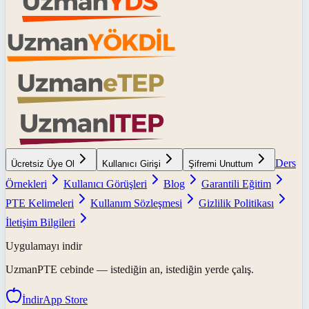
Ders
Ücretsiz Üye Ol
Kullanıcı Girişi
Şifremi Unuttum
Örnekleri
Kullanıcı Görüşleri
Blog
Garantili Eğitim
PTE Kelimeleri
Kullanım Sözleşmesi
Gizlilik Politikası
İletişim Bilgileri
Uygulamayı indir
UzmanPTE
cebinde — istediğin an, istediğin yerde çalış.
İndir
App Store