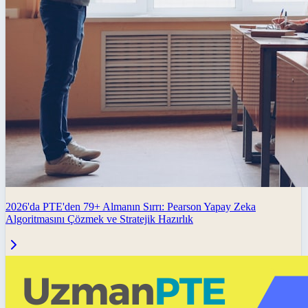
2026'da PTE'den 79+ Almanın Sırrı: Pearson Yapay Zeka
Algoritmasını Çözmek ve Stratejik Hazırlık