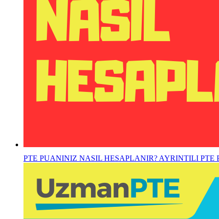
PTE PUANINIZ NASIL HESAPLANIR? AYRINTILI PTE