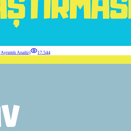
ntılı Analiz)
17.544