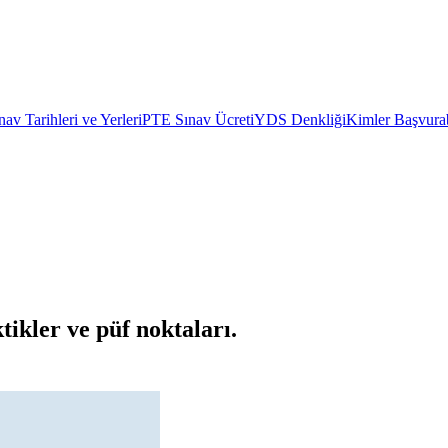
av Tarihleri ve Yerleri
PTE Sınav Ücreti
YDS Denkliği
Kimler Başvurab
ikler ve püf noktaları.