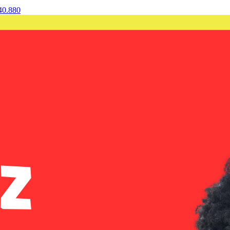
40.880