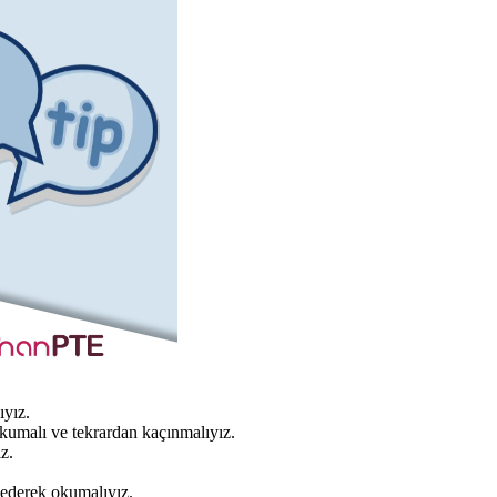
yız.
kumalı ve tekrardan kaçınmalıyız.
z.
 ederek okumalıyız.