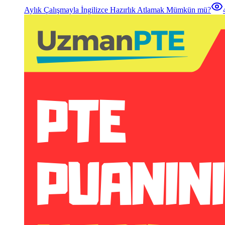
Aylık Çalışmayla İngilizce Hazırlık Atlamak Mümkün mü?