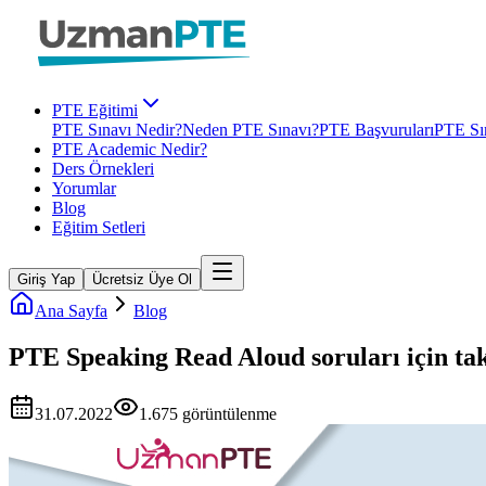
PTE Eğitimi
PTE Sınavı Nedir?
Neden PTE Sınavı?
PTE Başvuruları
PTE Sın
PTE Academic Nedir?
Ders Örnekleri
Yorumlar
Blog
Eğitim Setleri
Giriş Yap
Ücretsiz Üye Ol
Ana Sayfa
Blog
PTE Speaking Read Aloud soruları için takt
31.07.2022
1.675
görüntülenme