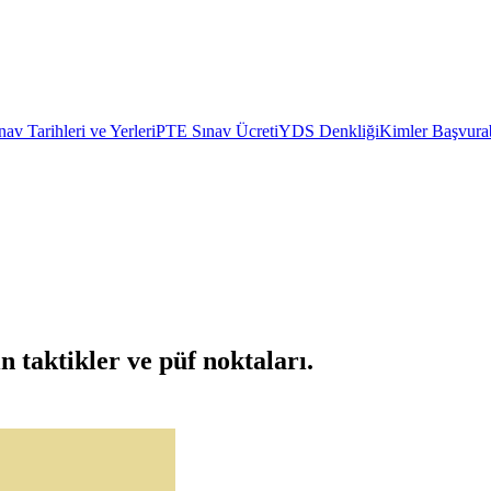
av Tarihleri ve Yerleri
PTE Sınav Ücreti
YDS Denkliği
Kimler Başvurab
 taktikler ve püf noktaları.