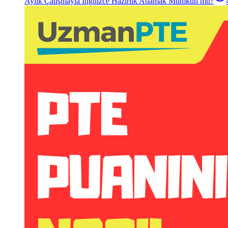
Aylık Çalışmayla İngilizce Hazırlık Atlamak Mümkün mü?