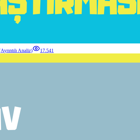
ntılı Analiz)
17.541