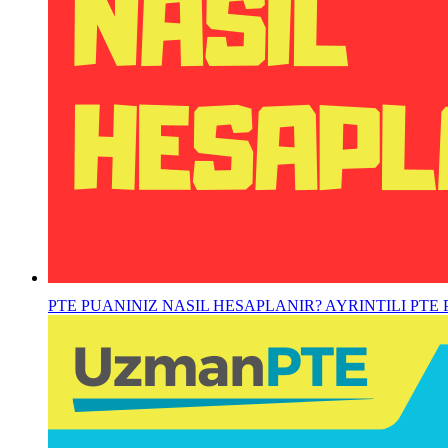
PTE PUANINIZ NASIL HESAPLANIR? AYRINTILI PTE