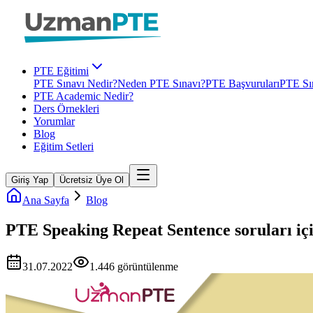
PTE Eğitimi
PTE Sınavı Nedir?
Neden PTE Sınavı?
PTE Başvuruları
PTE Sın
PTE Academic Nedir?
Ders Örnekleri
Yorumlar
Blog
Eğitim Setleri
Giriş Yap
Ücretsiz Üye Ol
Ana Sayfa
Blog
PTE Speaking Repeat Sentence soruları için
31.07.2022
1.446
görüntülenme