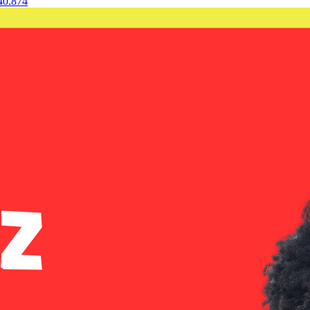
40.874