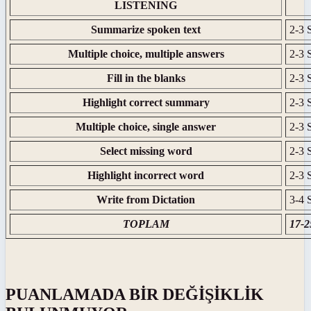
LISTENING
Summarize spoken text
2-3
Multiple choice, multiple answers
2-3
Fill in the blanks
2-3
Highlight correct summary
2-3
Multiple choice, single answer
2-3
Select missing word
2-3
Highlight incorrect word
2-3
Write from Dictation
3-4
TOPLAM
17-
PUANLAMADA BİR DEĞİŞİKLİK