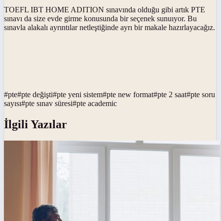
TOEFL IBT HOME ADITION sınavında olduğu gibi artık PTE
sınavı da size evde girme konusunda bir seçenek sunuıyor. Bu
sınavla alakalı ayrıntılar netleştiğinde ayrı bir makale hazırlayacağız.
#
pte
#
pte değişti
#
pte yeni sistem
#
pte new format
#
pte 2 saat
#
pte soru
sayısı
#
pte sınav süresi
#
pte academic
İlgili Yazılar