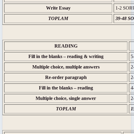
Write Essay
1-2 SOR
TOPLAM
39-48 S
READING
Fill in the blanks – reading & writing
5
Multiple choice, multiple answers
2
Re-order paragraph
2
Fill in the blanks – reading
4
Multiple choice, single answer
2
TOPLAM
1