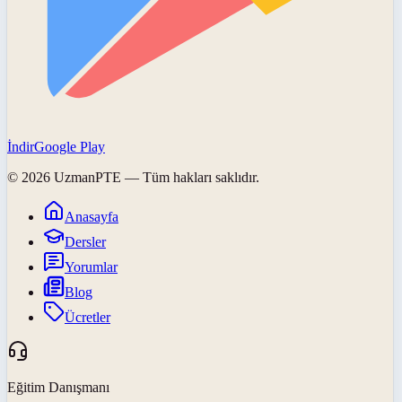
İndir
Google Play
©
2026
UzmanPTE
— Tüm hakları saklıdır.
Anasayfa
Dersler
Yorumlar
Blog
Ücretler
Eğitim Danışmanı