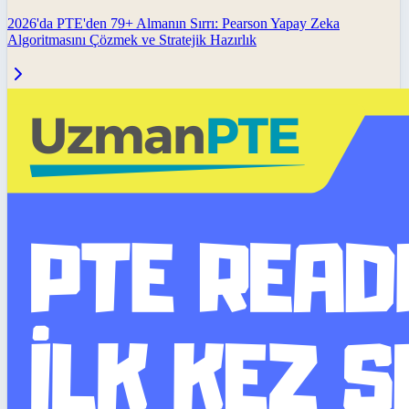
2026'da PTE'den 79+ Almanın Sırrı: Pearson Yapay Zeka
Algoritmasını Çözmek ve Stratejik Hazırlık