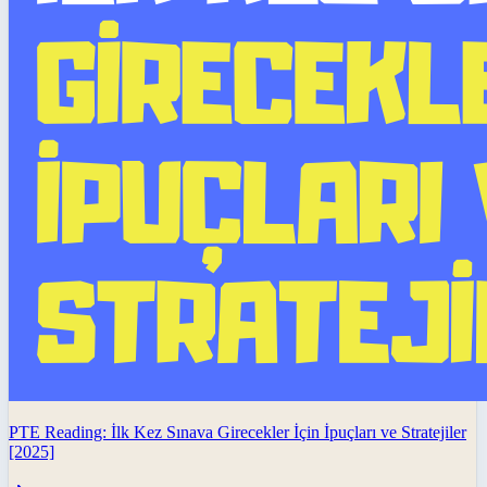
PTE Reading: İlk Kez Sınava Girecekler İçin İpuçları ve Stratejiler
[2025]