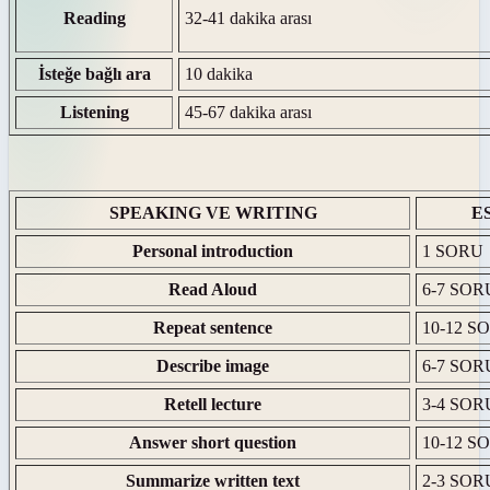
Reading
32-41 dakika arası
İsteğe bağlı ara
10 dakika
Listening
45-67 dakika arası
SPEAKING VE WRITING
E
Personal introduction
1 SORU
Read Aloud
6-7 SOR
Repeat sentence
10-12 S
Describe image
6-7 SOR
Retell lecture
3-4 SOR
Answer short question
10-12 S
Summarize written text
2-3 SOR