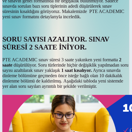
ve sınavın genel formatında bir değişiklik bulunmuyor. Sadece
sınavda sorulan bazı soru tiplerinin adedi düşürülerek sınav
süresinin kısaldığını görüyoruz. Makalemizde PTE ACADEMIC
yeni sınav formatını detaylarıyla inceledik.
SORU SAYISI AZALIYOR. SINAV
SÜRESİ 2 SAATE İNİYOR.
PTE ACADEMIC sınav süresi 3 saate yakınken yeni formatta
2
saate
düşürülüyor. Soru türlerinde hiçbir değişiklik yapılmadan soru
sayısı azaltılarak sınav yaklaşık
1 saat kısalıyor.
Ayrıca sınavda
dinleme bölümüne geçmeden önce isteğe bağlı olan 10 dakikalık
dinlenme bölümü de kaldırılmış. Aşağıdaki tabloda yeni sistemde
yer alan soru sayıları ayrıntılı bir şekilde verilmiştir.