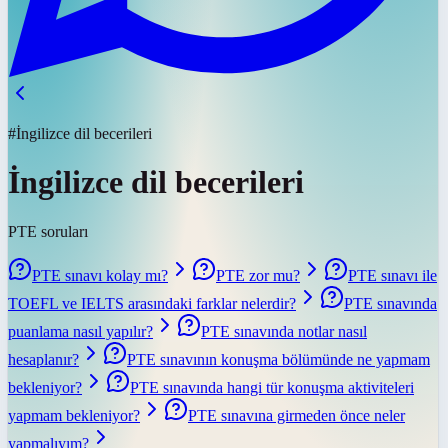
#İngilizce dil becerileri
İngilizce dil becerileri
PTE soruları
PTE sınavı kolay mı?
PTE zor mu?
PTE sınavı ile
TOEFL ve IELTS arasındaki farklar nelerdir?
PTE sınavında
puanlama nasıl yapılır?
PTE sınavında notlar nasıl
hesaplanır?
PTE sınavının konuşma bölümünde ne yapmam
bekleniyor?
PTE sınavında hangi tür konuşma aktiviteleri
yapmam bekleniyor?
PTE sınavına girmeden önce neler
yapmalıyım?