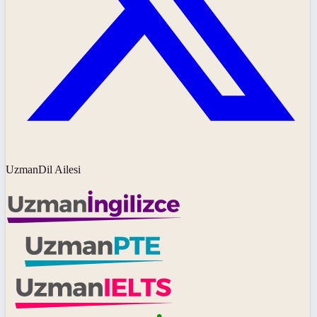
UzmanDil Ailesi