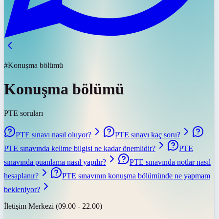
#Konuşma bölümü
Konuşma bölümü
PTE soruları
PTE sınavı nasıl oluyor?
PTE sınavı kaç soru?
PTE sınavında kelime bilgisi ne kadar önemlidir?
PTE
sınavında puanlama nasıl yapılır?
PTE sınavında notlar nasıl
hesaplanır?
PTE sınavının konuşma bölümünde ne yapmam
bekleniyor?
İletişim Merkezi (09.00 - 22.00)