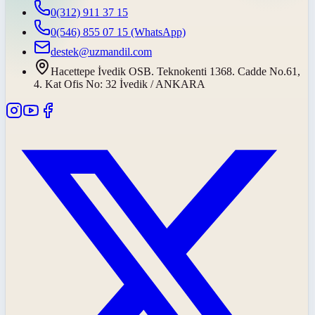
0(312) 911 37 15
0(546) 855 07 15
(WhatsApp)
destek@uzmandil.com
Hacettepe İvedik OSB. Teknokenti 1368. Cadde No.61,
4. Kat Ofis No: 32 İvedik / ANKARA