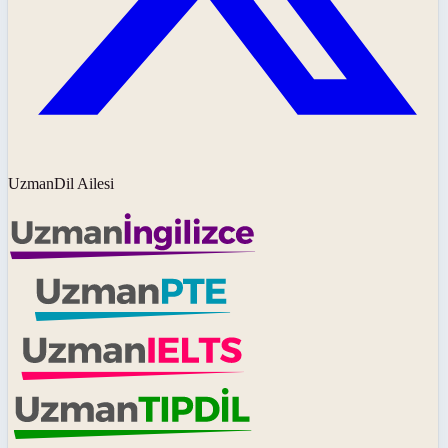
UzmanDil Ailesi