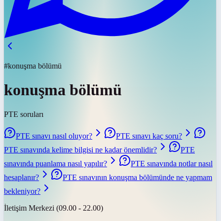
#konuşma bölümü
konuşma bölümü
PTE soruları
PTE sınavı nasıl oluyor?
PTE sınavı kaç soru?
PTE sınavında kelime bilgisi ne kadar önemlidir?
PTE
sınavında puanlama nasıl yapılır?
PTE sınavında notlar nasıl
hesaplanır?
PTE sınavının konuşma bölümünde ne yapmam
bekleniyor?
İletişim Merkezi (09.00 - 22.00)