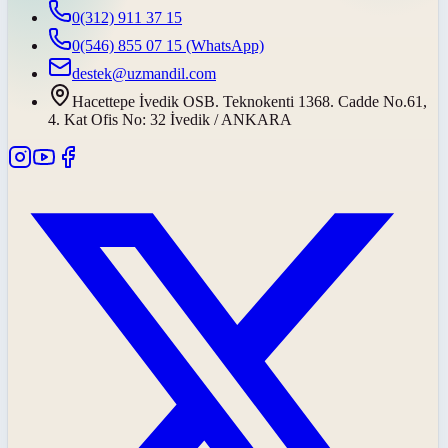
0(312) 911 37 15
0(546) 855 07 15
(WhatsApp)
destek@uzmandil.com
Hacettepe İvedik OSB. Teknokenti 1368. Cadde No.61,
4. Kat Ofis No: 32 İvedik / ANKARA