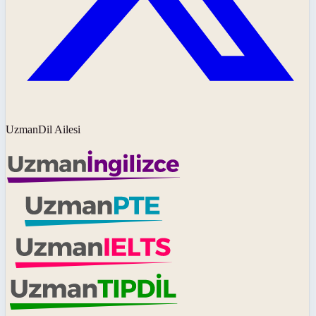
UzmanDil Ailesi