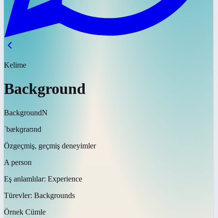
Kelime
Background
Background
N
ˈbækɡraʊnd
Özgeçmiş, geçmiş deneyimler
A person
Eş anlamlılar:
Experience
Türevler:
Backgrounds
Örnek Cümle