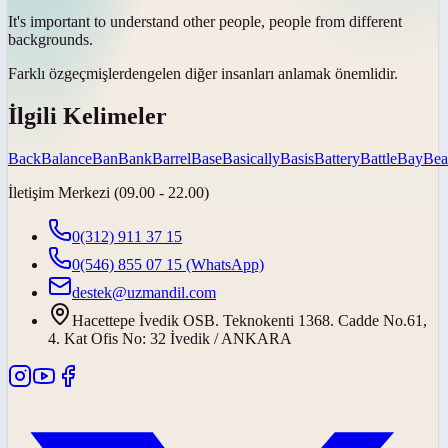
It's important to understand other people, people from different
backgrounds
.
Farklı
özgeçmişlerden
gelen diğer insanları anlamak önemlidir.
İlgili Kelimeler
Back
Balance
Ban
Bank
Barrel
Base
Basically
Basis
Battery
Battle
Bay
Bea
İletişim Merkezi (09.00 - 22.00)
0(312) 911 37 15
0(546) 855 07 15
(WhatsApp)
destek@uzmandil.com
Hacettepe İvedik OSB. Teknokenti 1368. Cadde No.61,
4. Kat Ofis No: 32 İvedik / ANKARA