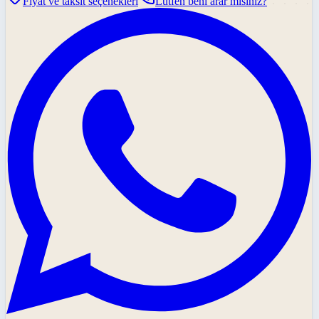
Fiyat ve taksit seçenekleri
Lütfen beni arar mısınız?