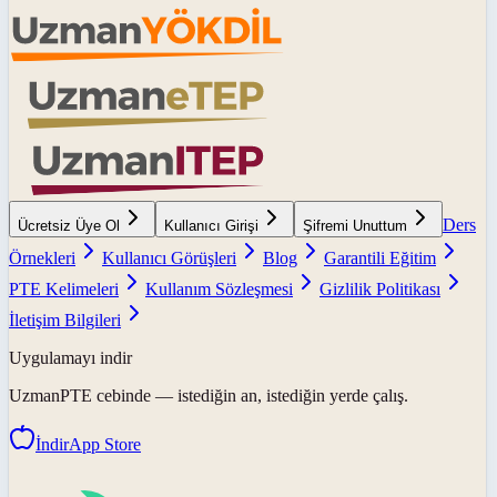
Ders
Ücretsiz Üye Ol
Kullanıcı Girişi
Şifremi Unuttum
Örnekleri
Kullanıcı Görüşleri
Blog
Garantili Eğitim
PTE Kelimeleri
Kullanım Sözleşmesi
Gizlilik Politikası
İletişim Bilgileri
Uygulamayı indir
UzmanPTE
cebinde — istediğin an, istediğin yerde çalış.
İndir
App Store