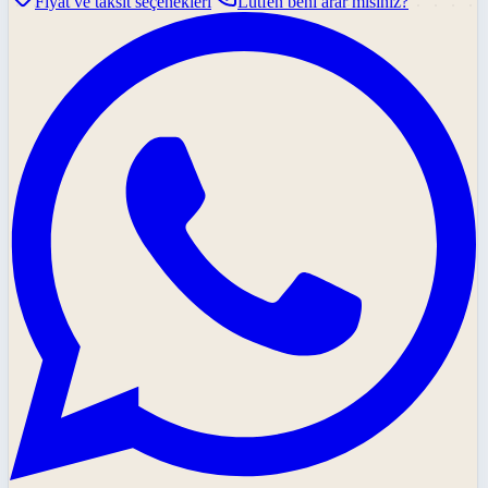
Fiyat ve taksit seçenekleri
Lütfen beni arar mısınız?