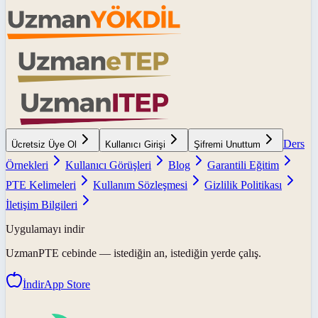
Ders
Ücretsiz Üye Ol
Kullanıcı Girişi
Şifremi Unuttum
Örnekleri
Kullanıcı Görüşleri
Blog
Garantili Eğitim
PTE Kelimeleri
Kullanım Sözleşmesi
Gizlilik Politikası
İletişim Bilgileri
Uygulamayı indir
UzmanPTE
cebinde — istediğin an, istediğin yerde çalış.
İndir
App Store