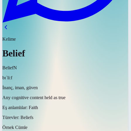
Kelime
Belief
Belief
N
bɪˈliːf
İnanç, iman, güven
Any cognitive content held as true
Eş anlamlılar:
Faith
Türevler:
Beliefs
Örnek Cümle