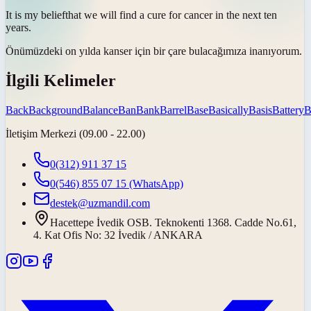
It is my
belief
that we will find a cure for cancer in the next ten
years.
Önümüzdeki on yılda kanser için bir çare bulacağımıza
inanıyorum
.
İlgili Kelimeler
Back
Background
Balance
Ban
Bank
Barrel
Base
Basically
Basis
Battery
B
İletişim Merkezi (09.00 - 22.00)
0(312) 911 37 15
0(546) 855 07 15
(WhatsApp)
destek@uzmandil.com
Hacettepe İvedik OSB. Teknokenti 1368. Cadde No.61,
4. Kat Ofis No: 32 İvedik / ANKARA