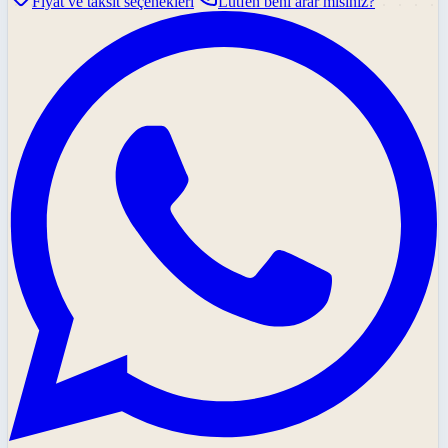
Fiyat ve taksit seçenekleri
Lütfen beni arar mısınız?