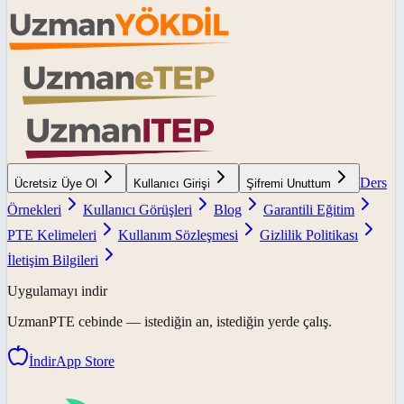
Ders
Ücretsiz Üye Ol
Kullanıcı Girişi
Şifremi Unuttum
Örnekleri
Kullanıcı Görüşleri
Blog
Garantili Eğitim
PTE Kelimeleri
Kullanım Sözleşmesi
Gizlilik Politikası
İletişim Bilgileri
Uygulamayı indir
UzmanPTE
cebinde — istediğin an, istediğin yerde çalış.
İndir
App Store