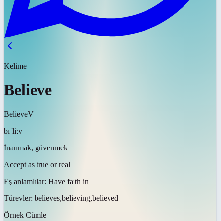
Kelime
Believe
Believe
V
bɪˈliːv
İnanmak, güvenmek
Accept as true or real
Eş anlamlılar:
Have faith in
Türevler:
believes,believing,believed
Örnek Cümle