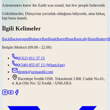
Astronomers knew the Earth was round, but few people
believed
it.
Gökbilimciler, Dünya'nın yuvarlak olduğunu biliyordu, ama birkaç
kişi buna
inandı
.
İlgili Kelimeler
Back
Background
Balance
Ban
Bank
Barrel
Base
Basically
Basis
Battery
B
İletişim Merkezi (09.00 - 22.00)
0(312) 911 37 15
0(546) 855 07 15
(WhatsApp)
destek@uzmandil.com
Hacettepe İvedik OSB. Teknokenti 1368. Cadde No.61,
4. Kat Ofis No: 32 İvedik / ANKARA