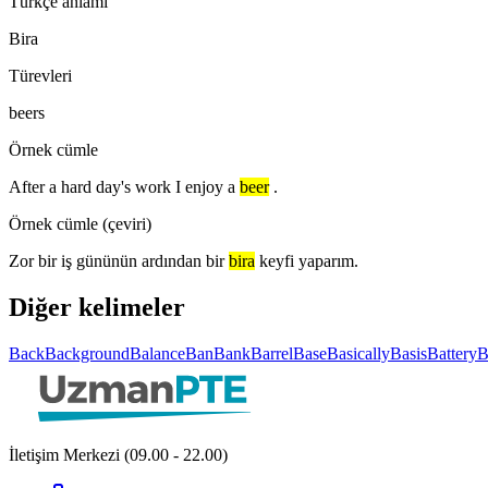
Türkçe anlamı
Bira
Türevleri
beers
Örnek cümle
After a hard day's work I enjoy a
beer
.
Örnek cümle (çeviri)
Zor bir iş gününün ardından bir
bira
keyfi yaparım.
Diğer kelimeler
Back
Background
Balance
Ban
Bank
Barrel
Base
Basically
Basis
Battery
B
İletişim Merkezi (09.00 - 22.00)