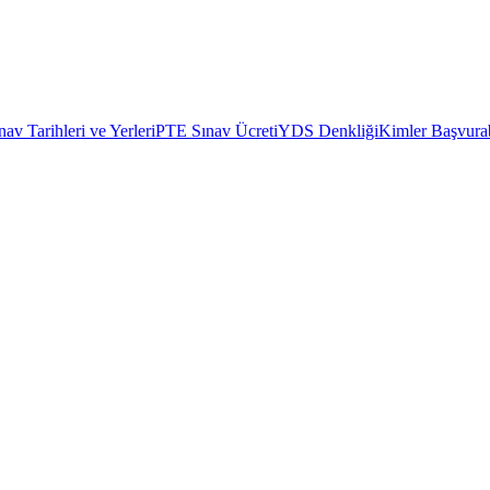
av Tarihleri ve Yerleri
PTE Sınav Ücreti
YDS Denkliği
Kimler Başvurab