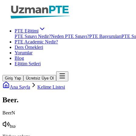
PTE Eğitimi
PTE Sınavı Nedir?
Neden PTE Sınavı?
PTE Başvuruları
PTE Sın
PTE Academic Nedir?
Ders Örnekleri
Yorumlar
Blog
Eğitim Setleri
Giriş Yap
Ücretsiz Üye Ol
Ana Sayfa
Kelime Listesi
Beer
.
Beer
N
bɪə