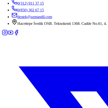
0(312) 911 37 15
0(850) 302 67 15
destek@uzmandil.com
Hacettepe İvedik OSB. Teknokenti 1368. Cadde No.61, 4