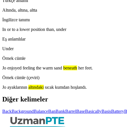
Türkçe anlamı
Altında, altına, altta
İngilizce tanımı
In or to a lower position than, under
Eş anlamlılar
Under
Örnek cümle
Jo enjoyed feeling the warm sand
beneath
her feet.
Örnek cümle (çeviri)
Jo ayaklarının
altındaki
sıcak kumdan hoşlandı.
Diğer kelimeler
Back
Background
Balance
Ban
Bank
Barrel
Base
Basically
Basis
Battery
B