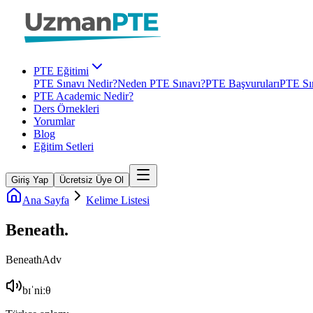
PTE Eğitimi
PTE Sınavı Nedir?
Neden PTE Sınavı?
PTE Başvuruları
PTE Sın
PTE Academic Nedir?
Ders Örnekleri
Yorumlar
Blog
Eğitim Setleri
Giriş Yap
Ücretsiz Üye Ol
Ana Sayfa
Kelime Listesi
Beneath
.
Beneath
Adv
bɪˈniːθ