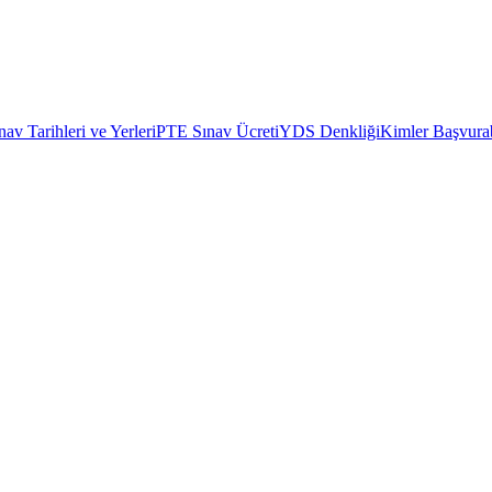
av Tarihleri ve Yerleri
PTE Sınav Ücreti
YDS Denkliği
Kimler Başvurab