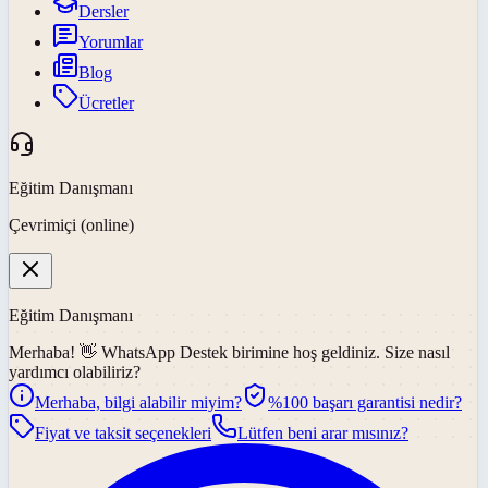
Dersler
Yorumlar
Blog
Ücretler
Eğitim Danışmanı
Çevrimiçi (online)
Eğitim Danışmanı
Merhaba! 👋
WhatsApp Destek
birimine hoş geldiniz. Size nasıl
yardımcı olabiliriz?
Merhaba, bilgi alabilir miyim?
%100 başarı garantisi nedir?
Fiyat ve taksit seçenekleri
Lütfen beni arar mısınız?