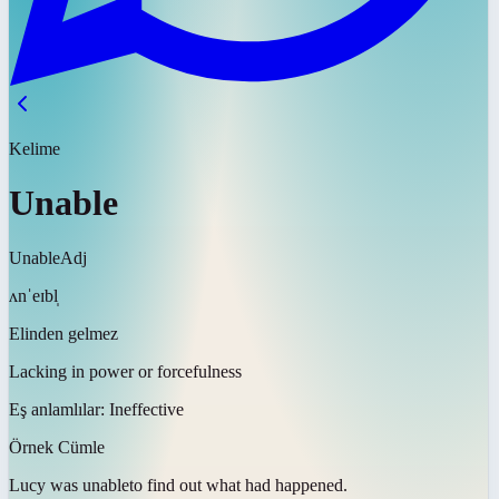
Kelime
Unable
Unable
Adj
ʌnˈeɪbl̩
Elinden gelmez
Lacking in power or forcefulness
Eş anlamlılar:
Ineffective
Örnek Cümle
Lucy was
unable
to find out what had happened.