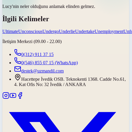
Lucy'nin neler olduğunu anlamak
elinden gelmez
.
İlgili Kelimeler
Ultimate
Unconscious
Undergo
Underlie
Undertake
Unemployment
Unfo
İletişim Merkezi (09.00 - 22.00)
0(312) 911 37 15
0(546) 855 07 15
(WhatsApp)
destek@uzmandil.com
Hacettepe İvedik OSB. Teknokenti 1368. Cadde No.61,
4. Kat Ofis No: 32 İvedik / ANKARA