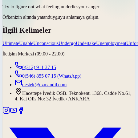
Try to figure out what feeling
underlies
your anger.
Öfkenizin
altında yatan
duyguyu anlamaya çalışın.
İlgili Kelimeler
Ultimate
Unable
Unconscious
Undergo
Undertake
Unemployment
Unfor
İletişim Merkezi (09.00 - 22.00)
0(312) 911 37 15
0(546) 855 07 15
(WhatsApp)
destek@uzmandil.com
Hacettepe İvedik OSB. Teknokenti 1368. Cadde No.61,
4. Kat Ofis No: 32 İvedik / ANKARA