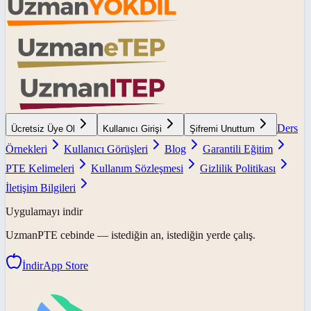
Ders
Ücretsiz Üye Ol
Kullanıcı Girişi
Şifremi Unuttum
Örnekleri
Kullanıcı Görüşleri
Blog
Garantili Eğitim
PTE Kelimeleri
Kullanım Sözleşmesi
Gizlilik Politikası
İletişim Bilgileri
Uygulamayı indir
UzmanPTE
cebinde — istediğin an, istediğin yerde çalış.
İndir
App Store