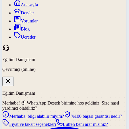
Anasayfa
Dersler
Yorumlar
Blog
Ücretler
Eğitim Danışmanı
Çevrimiçi (online)
Eğitim Danışmanı
Merhaba! 👋
WhatsApp Destek
birimine hoş geldiniz. Size nasıl
yardımcı olabiliriz?
Merhaba, bilgi alabilir miyim?
%100 başarı garantisi nedir?
Fiyat ve taksit seçenekleri
Lütfen beni arar mısınız?