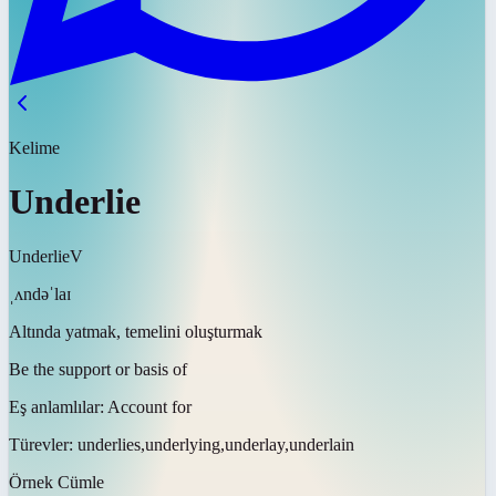
Kelime
Underlie
Underlie
V
ˌʌndəˈlaɪ
Altında yatmak, temelini oluşturmak
Be the support or basis of
Eş anlamlılar:
Account for
Türevler:
underlies,underlying,underlay,underlain
Örnek Cümle