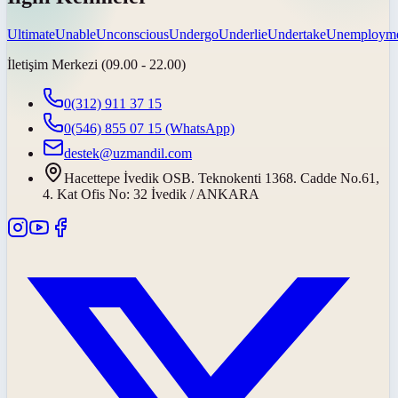
Ultimate
Unable
Unconscious
Undergo
Underlie
Undertake
Unemploym
İletişim Merkezi (09.00 - 22.00)
0(312) 911 37 15
0(546) 855 07 15
(WhatsApp)
destek@uzmandil.com
Hacettepe İvedik OSB. Teknokenti 1368. Cadde No.61,
4. Kat Ofis No: 32 İvedik / ANKARA