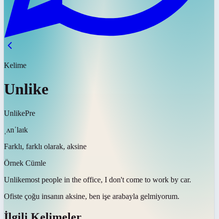
Kelime
Unlike
Unlike
Pre
ˌʌnˈlaɪk
Farklı, farklı olarak, aksine
Örnek Cümle
Unlike
most people in the office, I don't come to work by car.
Ofiste çoğu insanın
aksine
, ben işe arabayla gelmiyorum.
İlgili Kelimeler