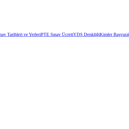
av Tarihleri ve Yerleri
PTE Sınav Ücreti
YDS Denkliği
Kimler Başvurab