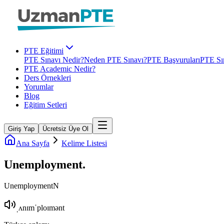
PTE Eğitimi
PTE Sınavı Nedir?
Neden PTE Sınavı?
PTE Başvuruları
PTE Sın
PTE Academic Nedir?
Ders Örnekleri
Yorumlar
Blog
Eğitim Setleri
Giriş Yap
Ücretsiz Üye Ol
Ana Sayfa
Kelime Listesi
Unemployment
.
Unemployment
N
ˌʌnɪmˈploɪmənt