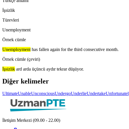
Türkçe anlamı
İşsizlik
Türevleri
Unemployment
Örnek cümle
Unemployment
has fallen again for the third consecutive month.
Örnek cümle (çeviri)
İşsizlik
ard arda üçüncü aydır tekrar düşüyor.
Diğer kelimeler
Ultimate
Unable
Unconscious
Undergo
Underlie
Undertake
Unfortunate
İletişim Merkezi (09.00 - 22.00)