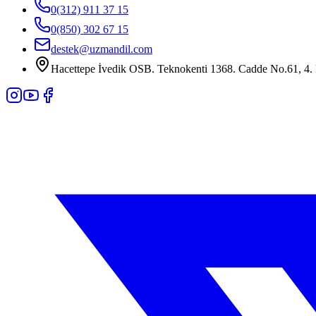
0(312) 911 37 15
0(850) 302 67 15
destek@uzmandil.com
Hacettepe İvedik OSB. Teknokenti 1368. Cadde No.61, 4