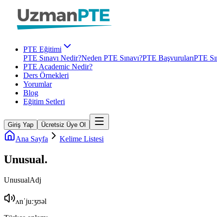
PTE Eğitimi
PTE Sınavı Nedir?
Neden PTE Sınavı?
PTE Başvuruları
PTE Sın
PTE Academic Nedir?
Ders Örnekleri
Yorumlar
Blog
Eğitim Setleri
Giriş Yap
Ücretsiz Üye Ol
Ana Sayfa
Kelime Listesi
Unusual
.
Unusual
Adj
ʌnˈjuːʒʊəl