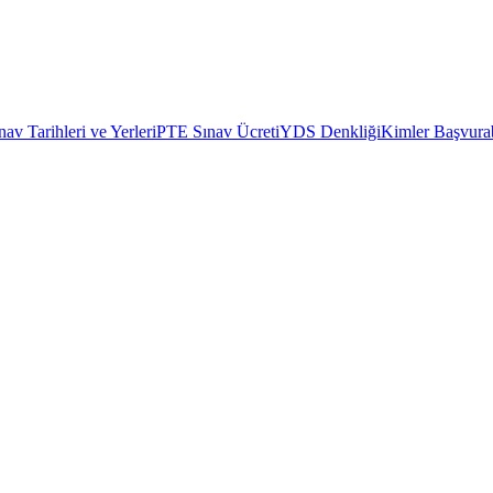
av Tarihleri ve Yerleri
PTE Sınav Ücreti
YDS Denkliği
Kimler Başvurab