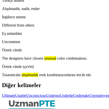
Türkçe anlamı
Alışılmadık, nadir, ender
İngilizce tanımı
Different from others
Eş anlamlılar
Uncommon
Örnek cümle
The designers have chosen
unusual
color combinations.
Örnek cümle (çeviri)
Tasarımcılar
alışılmadık
renk kombinasyonlarını tercih etti.
Diğer kelimeler
Ultimate
Unable
Unconscious
Undergo
Underlie
Undertake
Unemploym