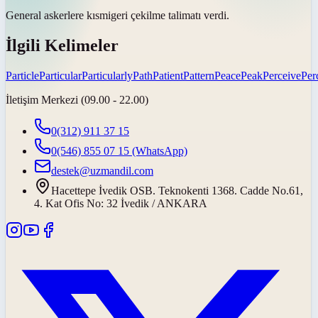
General askerlere
kısmi
geri çekilme talimatı verdi.
İlgili Kelimeler
Particle
Particular
Particularly
Path
Patient
Pattern
Peace
Peak
Perceive
Per
İletişim Merkezi (09.00 - 22.00)
0(312) 911 37 15
0(546) 855 07 15
(WhatsApp)
destek@uzmandil.com
Hacettepe İvedik OSB. Teknokenti 1368. Cadde No.61,
4. Kat Ofis No: 32 İvedik / ANKARA