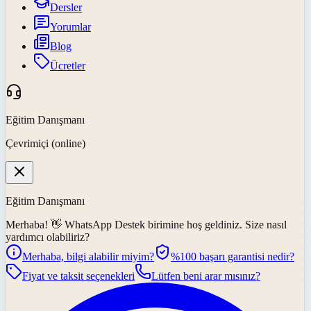
Dersler
Yorumlar
Blog
Ücretler
Eğitim Danışmanı
Çevrimiçi (online)
Eğitim Danışmanı
Merhaba! 👋
WhatsApp Destek
birimine hoş geldiniz. Size nasıl
yardımcı olabiliriz?
Merhaba, bilgi alabilir miyim?
%100 başarı garantisi nedir?
Fiyat ve taksit seçenekleri
Lütfen beni arar mısınız?