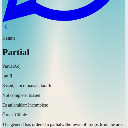
Kelime
Partial
Partial
Adj
ˈpɑːʃl̩
Kısmi, tam olmayan, taraflı
Not complete, biased
Eş anlamlılar:
Incomplete
Örnek Cümle
The general has ordered a
partial
withdrawal of troops from the area.