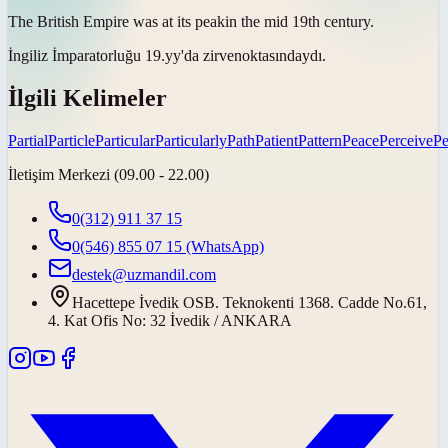
The British Empire was at its
peak
in the mid 19th century.
İngiliz İmparatorluğu 19.yy'da
zirve
noktasındaydı.
İlgili Kelimeler
Partial
Particle
Particular
Particularly
Path
Patient
Pattern
Peace
Perceive
Pe
İletişim Merkezi (09.00 - 22.00)
0(312) 911 37 15
0(546) 855 07 15
(WhatsApp)
destek@uzmandil.com
Hacettepe İvedik OSB. Teknokenti 1368. Cadde No.61,
4. Kat Ofis No: 32 İvedik / ANKARA