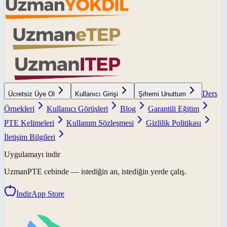
Ders
Ücretsiz Üye Ol
Kullanıcı Girişi
Şifremi Unuttum
Örnekleri
Kullanıcı Görüşleri
Blog
Garantili Eğitim
PTE Kelimeleri
Kullanım Sözleşmesi
Gizlilik Politikası
İletişim Bilgileri
Uygulamayı indir
UzmanPTE
cebinde — istediğin an, istediğin yerde çalış.
İndir
App Store