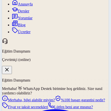
Anasayfa
Dersler
Yorumlar
Blog
Ücretler
Eğitim Danışmanı
Çevrimiçi (online)
Eğitim Danışmanı
Merhaba! 👋
WhatsApp Destek
birimine hoş geldiniz. Size nasıl
yardımcı olabiliriz?
Merhaba, bilgi alabilir miyim?
%100 başarı garantisi nedir?
Fiyat ve taksit seçenekleri
Lütfen beni arar mısınız?