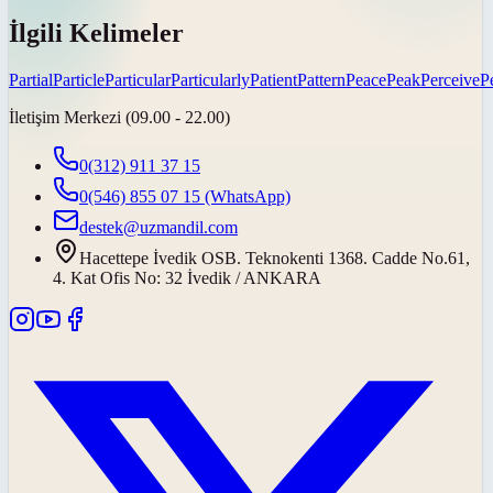
İlgili Kelimeler
Partial
Particle
Particular
Particularly
Patient
Pattern
Peace
Peak
Perceive
P
İletişim Merkezi (09.00 - 22.00)
0(312) 911 37 15
0(546) 855 07 15
(WhatsApp)
destek@uzmandil.com
Hacettepe İvedik OSB. Teknokenti 1368. Cadde No.61,
4. Kat Ofis No: 32 İvedik / ANKARA