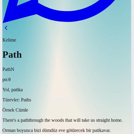
Kelime
Path
Path
N
pɑːθ
Yol, patika
Türevler:
Paths
Örnek Cümle
There's a
path
through the woods that will take us straight home.
Orman boyunca bizi dümdüz eve götürecek bir
patika
var.