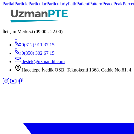
Partial
Particle
Particular
Particularly
Path
Patient
Pattern
Peace
Peak
Perce
İletişim Merkezi (09.00 - 22.00)
0(312) 911 37 15
0(850) 302 67 15
destek@uzmandil.com
Hacettepe İvedik OSB. Teknokenti 1368. Cadde No.61, 4