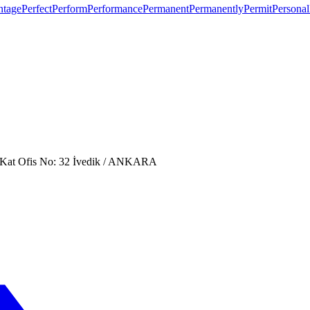
ntage
Perfect
Perform
Performance
Permanent
Permanently
Permit
Personal
. Kat Ofis No: 32 İvedik / ANKARA