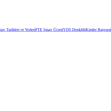
av Tarihleri ve Yerleri
PTE Sınav Ücreti
YDS Denkliği
Kimler Başvurab