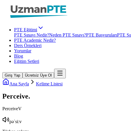
PTE Eğitimi
PTE Sınavı Nedir?
Neden PTE Sınavı?
PTE Başvuruları
PTE Sın
PTE Academic Nedir?
Ders Örnekleri
Yorumlar
Blog
Eğitim Setleri
Giriş Yap
Ücretsiz Üye Ol
Ana Sayfa
Kelime Listesi
Perceive
.
Perceive
V
pəˈsiːv