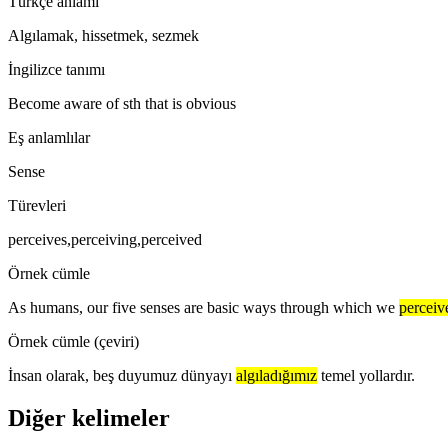
Türkçe anlamı
Algılamak, hissetmek, sezmek
İngilizce tanımı
Become aware of sth that is obvious
Eş anlamlılar
Sense
Türevleri
perceives,perceiving,perceived
Örnek cümle
As humans, our five senses are basic ways through which we
perceiv
Örnek cümle (çeviri)
İnsan olarak, beş duyumuz dünyayı
algıladığımız
temel yollardır.
Diğer kelimeler