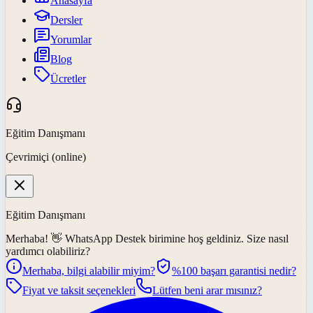
Anasayfa
Dersler
Yorumlar
Blog
Ücretler
Eğitim Danışmanı
Çevrimiçi (online)
Eğitim Danışmanı
Merhaba! 👋
WhatsApp Destek
birimine hoş geldiniz. Size nasıl
yardımcı olabiliriz?
Merhaba, bilgi alabilir miyim?
%100 başarı garantisi nedir?
Fiyat ve taksit seçenekleri
Lütfen beni arar mısınız?