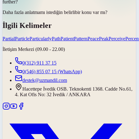
further?
Daha fazla anlatmamı istediğin
belirli
bir konu var mı?
İlgili Kelimeler
Partial
Particle
Particularly
Path
Patient
Pattern
Peace
Peak
Perceive
Percen
İletişim Merkezi (09.00 - 22.00)
0(312) 911 37 15
0(546) 855 07 15
(WhatsApp)
destek@uzmandil.com
Hacettepe İvedik OSB. Teknokenti 1368. Cadde No.61,
4. Kat Ofis No: 32 İvedik / ANKARA