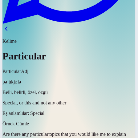
Kelime
Particular
Particular
Adj
pəˈtɪkjʊlə
Belli, belirli, özel, özgü
Special, or this and not any other
Eş anlamlılar:
Special
Örnek Cümle
Are there any
particular
topics that you would like me to explain