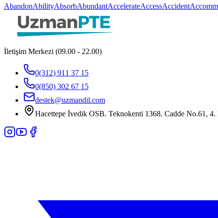
Abandon
Ability
Absorb
Abundant
Accelerate
Access
Accident
Accommo
İletişim Merkezi (09.00 - 22.00)
0(312) 911 37 15
0(850) 302 67 15
destek@uzmandil.com
Hacettepe İvedik OSB. Teknokenti 1368. Cadde No.61, 4