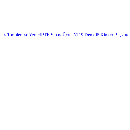
av Tarihleri ve Yerleri
PTE Sınav Ücreti
YDS Denkliği
Kimler Başvurab