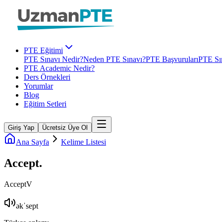
PTE Eğitimi
PTE Sınavı Nedir?
Neden PTE Sınavı?
PTE Başvuruları
PTE Sın
PTE Academic Nedir?
Ders Örnekleri
Yorumlar
Blog
Eğitim Setleri
Giriş Yap
Ücretsiz Üye Ol
Ana Sayfa
Kelime Listesi
Accept
.
Accept
V
əkˈsept