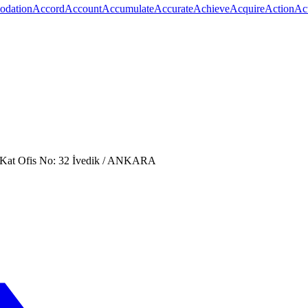
dation
Accord
Account
Accumulate
Accurate
Achieve
Acquire
Action
Ac
. Kat Ofis No: 32 İvedik / ANKARA