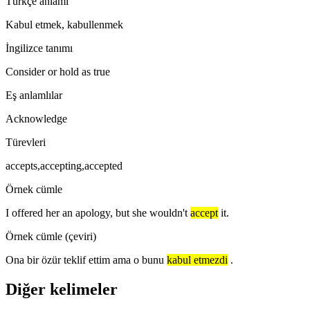
Türkçe anlamı
Kabul etmek, kabullenmek
İngilizce tanımı
Consider or hold as true
Eş anlamlılar
Acknowledge
Türevleri
accepts,accepting,accepted
Örnek cümle
I offered her an apology, but she wouldn't
accept
it.
Örnek cümle (çeviri)
Ona bir özür teklif ettim ama o bunu
kabul etmezdi
.
Diğer kelimeler