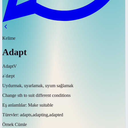
Kelime
Adapt
Adapt
V
əˈdæpt
Uydurmak, uyarlamak, uyum sağlamak
Change sth to suit different conditions
Eş anlamlılar:
Make suitable
Türevler:
adapts,adapting,adapted
Örnek Cümle