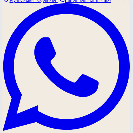
Fiyat ve taksit seçenekleri
Lütfen beni arar mısınız?