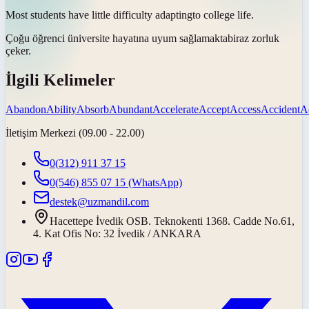
Most students have little difficulty
adapting
to college life.
Çoğu öğrenci üniversite hayatına
uyum sağlamakta
biraz zorluk
çeker.
İlgili Kelimeler
Abandon
Ability
Absorb
Abundant
Accelerate
Accept
Access
Accident
A
İletişim Merkezi (09.00 - 22.00)
0(312) 911 37 15
0(546) 855 07 15
(WhatsApp)
destek@uzmandil.com
Hacettepe İvedik OSB. Teknokenti 1368. Cadde No.61,
4. Kat Ofis No: 32 İvedik / ANKARA