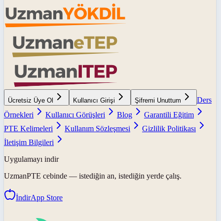
Ders
Ücretsiz Üye Ol
Kullanıcı Girişi
Şifremi Unuttum
Örnekleri
Kullanıcı Görüşleri
Blog
Garantili Eğitim
PTE Kelimeleri
Kullanım Sözleşmesi
Gizlilik Politikası
İletişim Bilgileri
Uygulamayı indir
UzmanPTE
cebinde — istediğin an, istediğin yerde çalış.
İndir
App Store