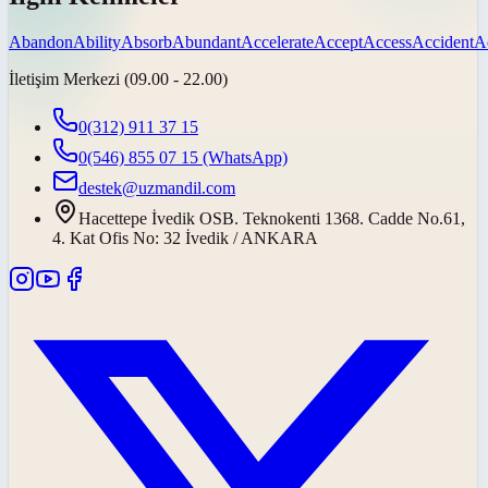
Abandon
Ability
Absorb
Abundant
Accelerate
Accept
Access
Accident
A
İletişim Merkezi (09.00 - 22.00)
0(312) 911 37 15
0(546) 855 07 15
(WhatsApp)
destek@uzmandil.com
Hacettepe İvedik OSB. Teknokenti 1368. Cadde No.61,
4. Kat Ofis No: 32 İvedik / ANKARA