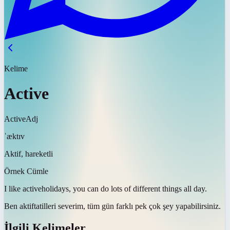
Kelime
Active
Active
Adj
ˈæktɪv
Aktif, hareketli
Örnek Cümle
I like
active
holidays, you can do lots of different things all day.
Ben
aktif
tatilleri severim, tüm gün farklı pek çok şey yapabilirsiniz.
İlgili Kelimeler