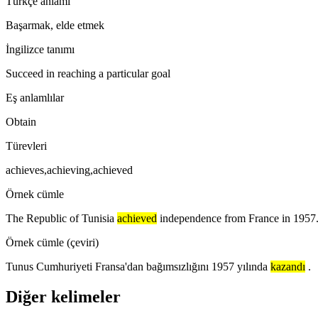
Türkçe anlamı
Başarmak, elde etmek
İngilizce tanımı
Succeed in reaching a particular goal
Eş anlamlılar
Obtain
Türevleri
achieves,achieving,achieved
Örnek cümle
The Republic of Tunisia
achieved
independence from France in 1957
Örnek cümle (çeviri)
Tunus Cumhuriyeti Fransa'dan bağımsızlığını 1957 yılında
kazandı
.
Diğer kelimeler