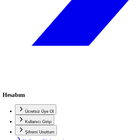
Hesabım
Ücretsiz Üye Ol
Kullanıcı Girişi
Şifremi Unuttum