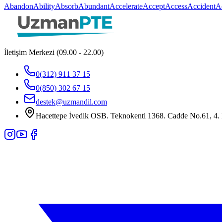
Abandon
Ability
Absorb
Abundant
Accelerate
Accept
Access
Accident
A
İletişim Merkezi (09.00 - 22.00)
0(312) 911 37 15
0(850) 302 67 15
destek@uzmandil.com
Hacettepe İvedik OSB. Teknokenti 1368. Cadde No.61, 4