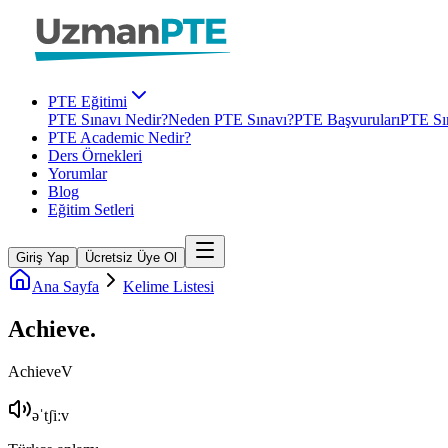
PTE Eğitimi
PTE Sınavı Nedir?
Neden PTE Sınavı?
PTE Başvuruları
PTE Sın
PTE Academic Nedir?
Ders Örnekleri
Yorumlar
Blog
Eğitim Setleri
Giriş Yap
Ücretsiz Üye Ol
Ana Sayfa
Kelime Listesi
Achieve
.
Achieve
V
əˈtʃiːv