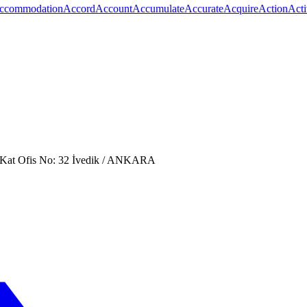
ccommodation
Accord
Account
Accumulate
Accurate
Acquire
Action
Acti
. Kat Ofis No: 32 İvedik / ANKARA