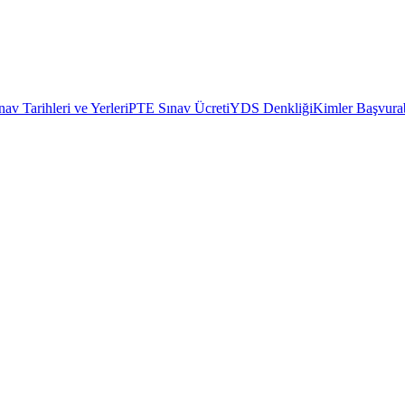
av Tarihleri ve Yerleri
PTE Sınav Ücreti
YDS Denkliği
Kimler Başvurab