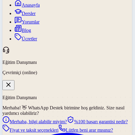
Anasayfa
Dersler
Yorumlar
Blog
Ücretler
Eğitim Danışmanı
Çevrimiçi (online)
Eğitim Danışmanı
Merhaba! 👋
WhatsApp Destek
birimine hoş geldiniz. Size nasıl
yardımcı olabiliriz?
Merhaba, bilgi alabilir miyim?
%100 başarı garantisi nedir?
Fiyat ve taksit seçenekleri
Lütfen beni arar mısınız?