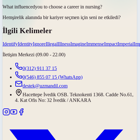
What
influenced
you to choose a career in nursing?
Hemşirelik alanında bir kariyer seçmen için seni ne
etkiledi
?
İlgili Kelimeler
Identify
Identity
Ignore
Illegal
Illness
Imagine
Immense
Impact
Imperial
Imp
İletişim Merkezi (09.00 - 22.00)
0(312) 911 37 15
0(546) 855 07 15
(WhatsApp)
destek@uzmandil.com
Hacettepe İvedik OSB. Teknokenti 1368. Cadde No.61,
4. Kat Ofis No: 32 İvedik / ANKARA