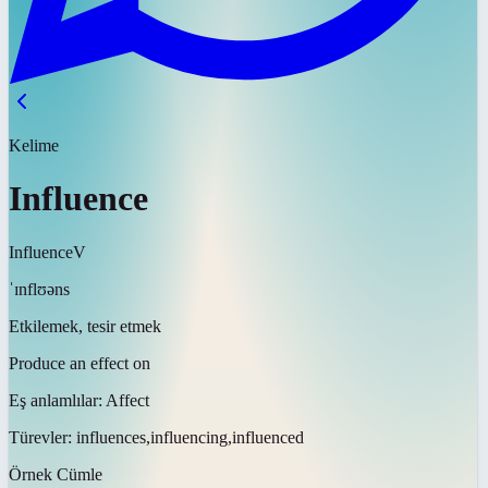
Kelime
Influence
Influence
V
ˈɪnflʊəns
Etkilemek, tesir etmek
Produce an effect on
Eş anlamlılar:
Affect
Türevler:
influences,influencing,influenced
Örnek Cümle