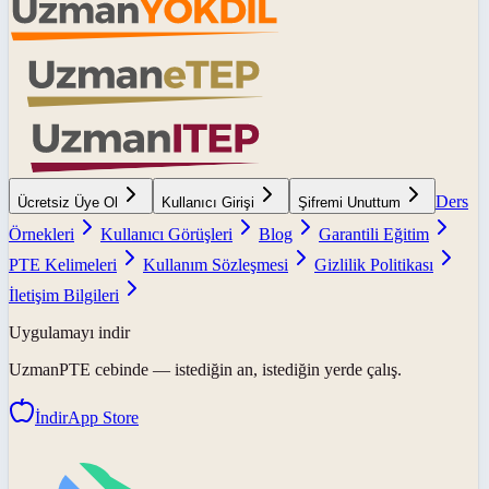
Ders
Ücretsiz Üye Ol
Kullanıcı Girişi
Şifremi Unuttum
Örnekleri
Kullanıcı Görüşleri
Blog
Garantili Eğitim
PTE Kelimeleri
Kullanım Sözleşmesi
Gizlilik Politikası
İletişim Bilgileri
Uygulamayı indir
UzmanPTE
cebinde — istediğin an, istediğin yerde çalış.
İndir
App Store