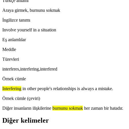
Türkçe anlamı
Araya girmek, burnunu sokmak
İngilizce tanımı
Involve yourself in a situation
Eş anlamlılar
Meddle
Türevleri
interferes,interfering,interfered
Örnek cümle
Interfering
in other people's relationships is always a mistake.
Örnek cümle (çeviri)
Diğer insanların ilişkilerine
burnunu sokmak
her zaman bir hatadır.
Diğer kelimeler