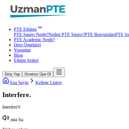
PTE Eğitimi
PTE Sınavı Nedir?
Neden PTE Sınavı?
PTE Başvuruları
PTE Sın
PTE Academic Nedir?
Ders Örnekleri
Yorumlar
Blog
Eğitim Setleri
Giriş Yap
Ücretsiz Üye Ol
Ana Sayfa
Kelime Listesi
Interfere
.
Interfere
V
ˌɪntəˈfɪə