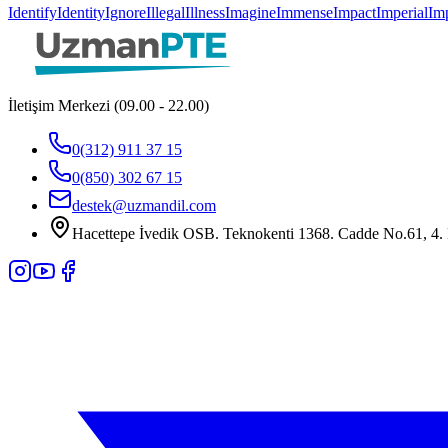
Identify
Identity
Ignore
Illegal
Illness
Imagine
Immense
Impact
Imperial
Imp
İletişim Merkezi (09.00 - 22.00)
0(312) 911 37 15
0(850) 302 67 15
destek@uzmandil.com
Hacettepe İvedik OSB. Teknokenti 1368. Cadde No.61, 4