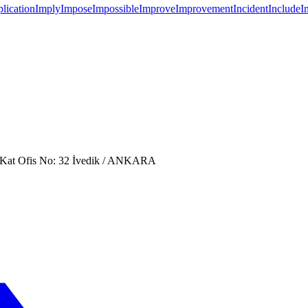
lication
Imply
Impose
Impossible
Improve
Improvement
Incident
Include
I
. Kat Ofis No: 32 İvedik / ANKARA