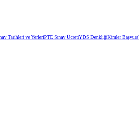
av Tarihleri ve Yerleri
PTE Sınav Ücreti
YDS Denkliği
Kimler Başvurab