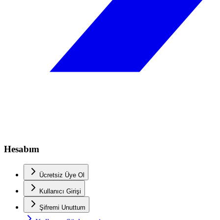
Hesabım
Ücretsiz Üye Ol
Kullanıcı Girişi
Şifremi Unuttum