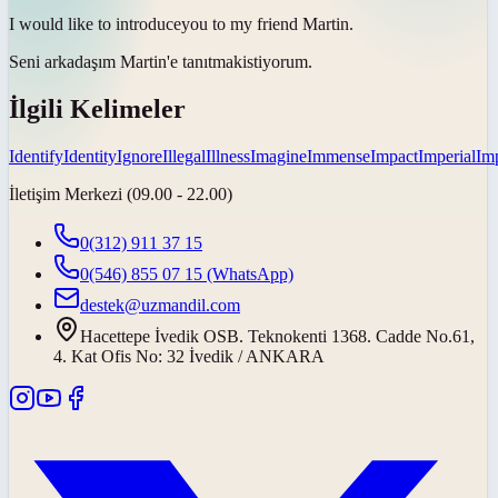
I would like to
introduce
you to my friend Martin.
Seni arkadaşım Martin'e
tanıtmak
istiyorum.
İlgili Kelimeler
Identify
Identity
Ignore
Illegal
Illness
Imagine
Immense
Impact
Imperial
Imp
İletişim Merkezi (09.00 - 22.00)
0(312) 911 37 15
0(546) 855 07 15
(WhatsApp)
destek@uzmandil.com
Hacettepe İvedik OSB. Teknokenti 1368. Cadde No.61,
4. Kat Ofis No: 32 İvedik / ANKARA