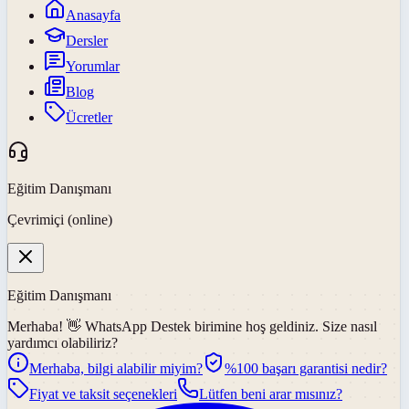
Anasayfa
Dersler
Yorumlar
Blog
Ücretler
Eğitim Danışmanı
Çevrimiçi (online)
Eğitim Danışmanı
Merhaba! 👋
WhatsApp Destek
birimine hoş geldiniz. Size nasıl
yardımcı olabiliriz?
Merhaba, bilgi alabilir miyim?
%100 başarı garantisi nedir?
Fiyat ve taksit seçenekleri
Lütfen beni arar mısınız?