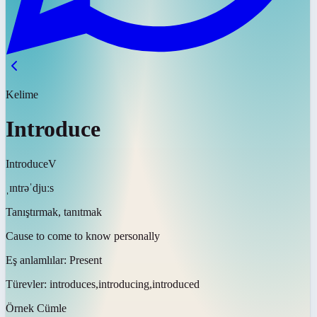
Kelime
Introduce
Introduce
V
ˌɪntrəˈdjuːs
Tanıştırmak, tanıtmak
Cause to come to know personally
Eş anlamlılar:
Present
Türevler:
introduces,introducing,introduced
Örnek Cümle