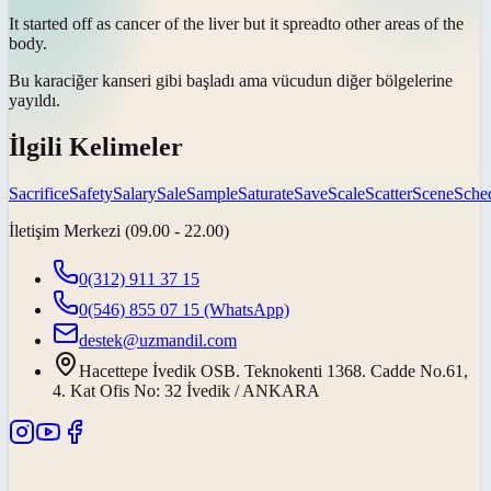
It started off as cancer of the liver but it
spread
to other areas of the
body.
Bu karaciğer kanseri gibi başladı ama vücudun diğer bölgelerine
yayıldı
.
İlgili Kelimeler
Sacrifice
Safety
Salary
Sale
Sample
Saturate
Save
Scale
Scatter
Scene
Sche
İletişim Merkezi (09.00 - 22.00)
0(312) 911 37 15
0(546) 855 07 15
(WhatsApp)
destek@uzmandil.com
Hacettepe İvedik OSB. Teknokenti 1368. Cadde No.61,
4. Kat Ofis No: 32 İvedik / ANKARA