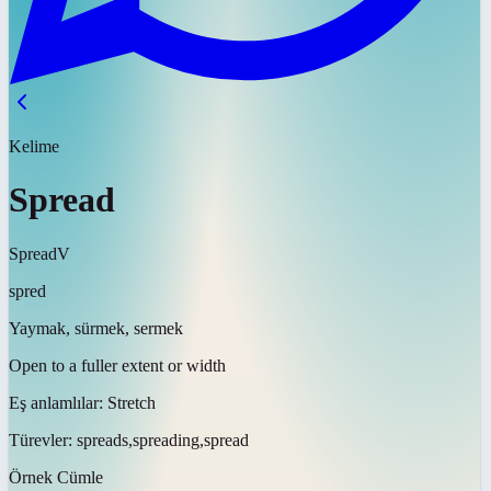
Kelime
Spread
Spread
V
spred
Yaymak, sürmek, sermek
Open to a fuller extent or width
Eş anlamlılar:
Stretch
Türevler:
spreads,spreading,spread
Örnek Cümle