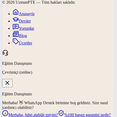
©
2026
UzmanPTE
— Tüm hakları saklıdır.
Anasayfa
Dersler
Yorumlar
Blog
Ücretler
Eğitim Danışmanı
Çevrimiçi (online)
Eğitim Danışmanı
Merhaba! 👋
WhatsApp Destek
birimine hoş geldiniz. Size nasıl
yardımcı olabiliriz?
Merhaba, bilgi alabilir miyim?
%100 başarı garantisi nedir?