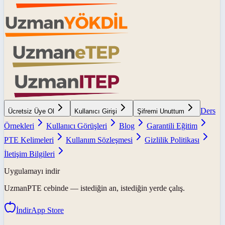
Ders
Ücretsiz Üye Ol
Kullanıcı Girişi
Şifremi Unuttum
Örnekleri
Kullanıcı Görüşleri
Blog
Garantili Eğitim
PTE Kelimeleri
Kullanım Sözleşmesi
Gizlilik Politikası
İletişim Bilgileri
Uygulamayı indir
UzmanPTE
cebinde — istediğin an, istediğin yerde çalış.
İndir
App Store