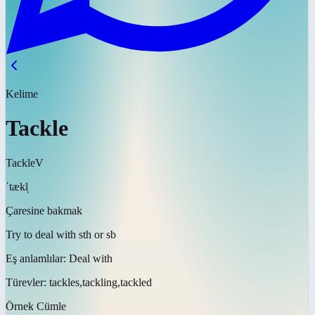
Kelime
Tackle
Tackle
V
ˈtækl̩
Çaresine bakmak
Try to deal with sth or sb
Eş anlamlılar:
Deal with
Türevler:
tackles,tackling,tackled
Örnek Cümle