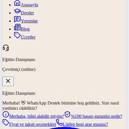
Anasayfa
Dersler
Yorumlar
Blog
Ücretler
Eğitim Danışmanı
Çevrimiçi (online)
Eğitim Danışmanı
Merhaba! 👋
WhatsApp Destek
birimine hoş geldiniz. Size nasıl
yardımcı olabiliriz?
Merhaba, bilgi alabilir miyim?
%100 başarı garantisi nedir?
Fiyat ve taksit seçenekleri
Lütfen beni arar mısınız?