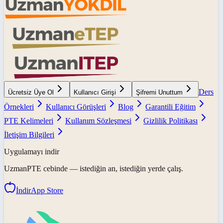
Ders
Ücretsiz Üye Ol
Kullanıcı Girişi
Şifremi Unuttum
Örnekleri
Kullanıcı Görüşleri
Blog
Garantili Eğitim
PTE Kelimeleri
Kullanım Sözleşmesi
Gizlilik Politikası
İletişim Bilgileri
Uygulamayı indir
UzmanPTE
cebinde — istediğin an, istediğin yerde çalış.
İndir
App Store