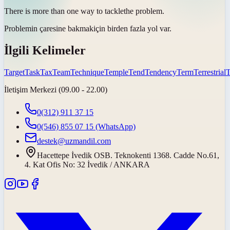
There is more than one way to
tackle
the problem.
Problemin
çaresine bakmak
için birden fazla yol var.
İlgili Kelimeler
Target
Task
Tax
Team
Technique
Temple
Tend
Tendency
Term
Terrestrial
T
İletişim Merkezi (09.00 - 22.00)
0(312) 911 37 15
0(546) 855 07 15
(WhatsApp)
destek@uzmandil.com
Hacettepe İvedik OSB. Teknokenti 1368. Cadde No.61,
4. Kat Ofis No: 32 İvedik / ANKARA