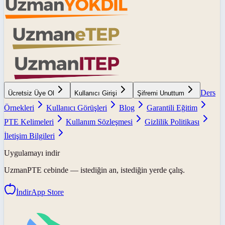
Ders
Ücretsiz Üye Ol
Kullanıcı Girişi
Şifremi Unuttum
Örnekleri
Kullanıcı Görüşleri
Blog
Garantili Eğitim
PTE Kelimeleri
Kullanım Sözleşmesi
Gizlilik Politikası
İletişim Bilgileri
Uygulamayı indir
UzmanPTE
cebinde — istediğin an, istediğin yerde çalış.
İndir
App Store