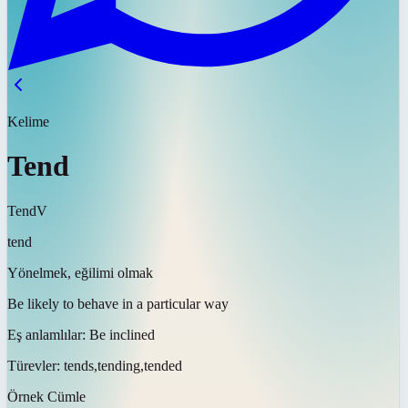
Kelime
Tend
Tend
V
tend
Yönelmek, eğilimi olmak
Be likely to behave in a particular way
Eş anlamlılar:
Be inclined
Türevler:
tends,tending,tended
Örnek Cümle