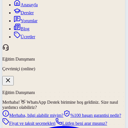
Anasayfa
Dersler
Yorumlar
Blog
Ücretler
Eğitim Danışmanı
Çevrimiçi (online)
Eğitim Danışmanı
Merhaba! 👋
WhatsApp Destek
birimine hoş geldiniz. Size nasıl
yardımcı olabiliriz?
Merhaba, bilgi alabilir miyim?
%100 başarı garantisi nedir?
Fiyat ve taksit seçenekleri
Lütfen beni arar mısınız?