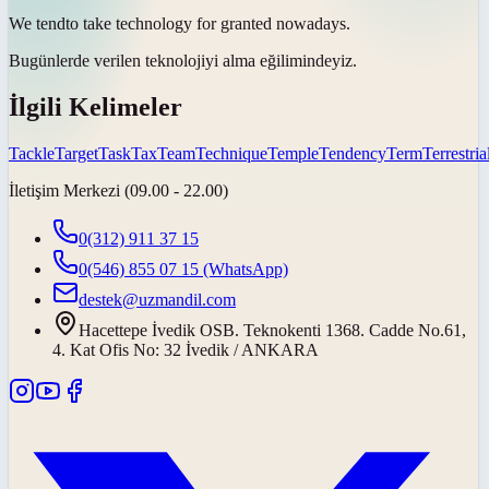
We
tend
to take technology for granted nowadays.
Bugünlerde verilen teknolojiyi alma
eğilimindeyiz
.
İlgili Kelimeler
Tackle
Target
Task
Tax
Team
Technique
Temple
Tendency
Term
Terrestria
İletişim Merkezi (09.00 - 22.00)
0(312) 911 37 15
0(546) 855 07 15
(WhatsApp)
destek@uzmandil.com
Hacettepe İvedik OSB. Teknokenti 1368. Cadde No.61,
4. Kat Ofis No: 32 İvedik / ANKARA