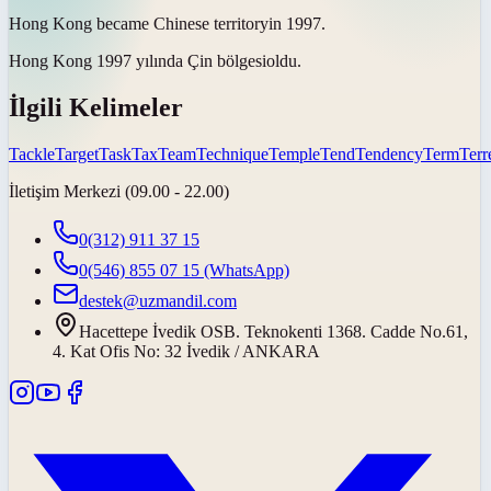
Hong Kong became Chinese
territory
in 1997.
Hong Kong 1997 yılında Çin
bölgesi
oldu.
İlgili Kelimeler
Tackle
Target
Task
Tax
Team
Technique
Temple
Tend
Tendency
Term
Terre
İletişim Merkezi (09.00 - 22.00)
0(312) 911 37 15
0(546) 855 07 15
(WhatsApp)
destek@uzmandil.com
Hacettepe İvedik OSB. Teknokenti 1368. Cadde No.61,
4. Kat Ofis No: 32 İvedik / ANKARA