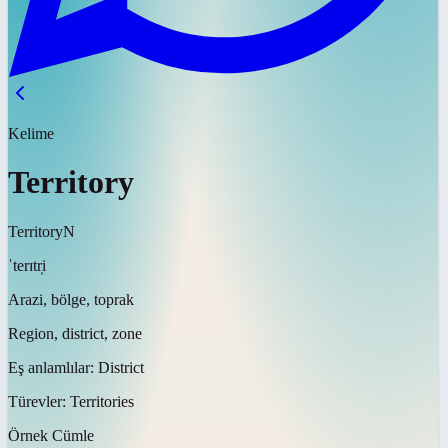
Kelime
Territory
Territory
N
ˈterɪtr̩i
Arazi, bölge, toprak
Region, district, zone
Eş anlamlılar:
District
Türevler:
Territories
Örnek Cümle