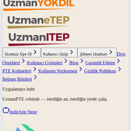
Ders
Ücretsiz Üye Ol
Kullanıcı Girişi
Şifremi Unuttum
Örnekleri
Kullanıcı Görüşleri
Blog
Garantili Eğitim
PTE Kelimeleri
Kullanım Sözleşmesi
Gizlilik Politikası
İletişim Bilgileri
Uygulamayı indir
UzmanPTE
cebinde — istediğin an, istediğin yerde çalış.
İndir
App Store