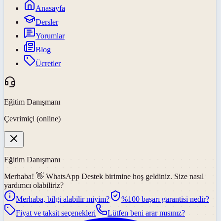
Anasayfa
Dersler
Yorumlar
Blog
Ücretler
Eğitim Danışmanı
Çevrimiçi (online)
Eğitim Danışmanı
Merhaba! 👋
WhatsApp Destek
birimine hoş geldiniz. Size nasıl
yardımcı olabiliriz?
Merhaba, bilgi alabilir miyim?
%100 başarı garantisi nedir?
Fiyat ve taksit seçenekleri
Lütfen beni arar mısınız?