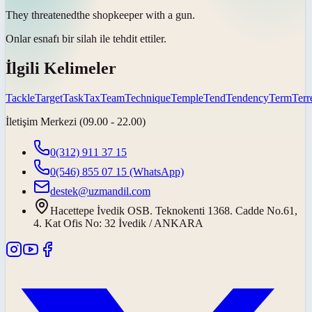
They
threatened
the shopkeeper with a gun.
Onlar esnafı bir silah ile
tehdit ettiler
.
İlgili Kelimeler
Tackle
Target
Task
Tax
Team
Technique
Temple
Tend
Tendency
Term
Terre
İletişim Merkezi (09.00 - 22.00)
0(312) 911 37 15
0(546) 855 07 15
(WhatsApp)
destek@uzmandil.com
Hacettepe İvedik OSB. Teknokenti 1368. Cadde No.61,
4. Kat Ofis No: 32 İvedik / ANKARA