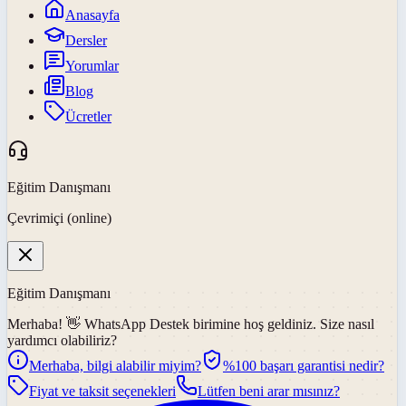
Anasayfa
Dersler
Yorumlar
Blog
Ücretler
Eğitim Danışmanı
Çevrimiçi (online)
Eğitim Danışmanı
Merhaba! 👋
WhatsApp Destek
birimine hoş geldiniz. Size nasıl
yardımcı olabiliriz?
Merhaba, bilgi alabilir miyim?
%100 başarı garantisi nedir?
Fiyat ve taksit seçenekleri
Lütfen beni arar mısınız?