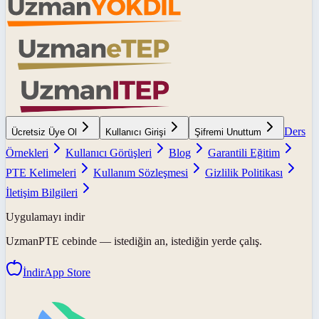
Ders
Ücretsiz Üye Ol
Kullanıcı Girişi
Şifremi Unuttum
Örnekleri
Kullanıcı Görüşleri
Blog
Garantili Eğitim
PTE Kelimeleri
Kullanım Sözleşmesi
Gizlilik Politikası
İletişim Bilgileri
Uygulamayı indir
UzmanPTE
cebinde — istediğin an, istediğin yerde çalış.
İndir
App Store