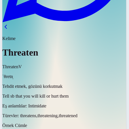
Kelime
Threaten
Threaten
V
ˈθretn̩
Tehdit etmek, gözünü korkutmak
Tell sb that you will kill or hurt them
Eş anlamlılar:
Intimidate
Türevler:
threatens,threatening,threatened
Örnek Cümle