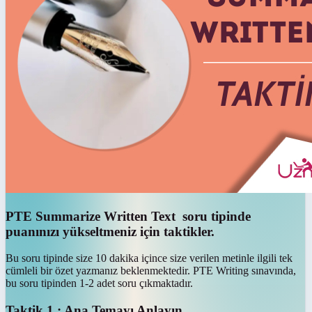
PTE Summarize Written Text soru tipinde
puanınızı yükseltmeniz için taktikler.
Bu soru tipinde size 10 dakika içince size verilen metinle ilgili tek
cümleli bir özet yazmanız beklenmektedir. PTE Writing sınavında,
bu soru tipinden 1-2 adet soru çıkmaktadır.
Taktik 1 : Ana Temayı Anlayın.