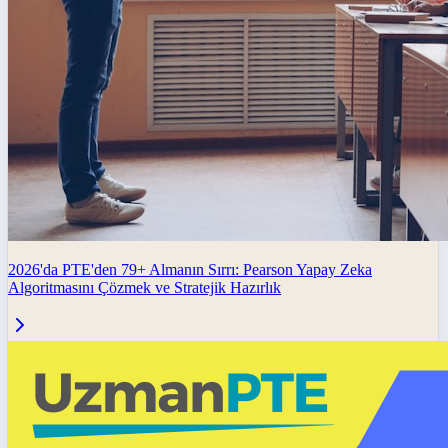
2026'da PTE'den 79+ Almanın Sırrı: Pearson Yapay Zeka
Algoritmasını Çözmek ve Stratejik Hazırlık