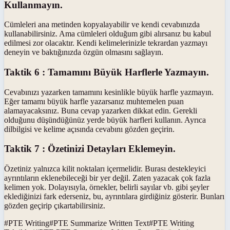
Kullanmayın.
Cümleleri ana metinden kopyalayabilir ve kendi cevabınızda
kullanabilirsiniz. Ama cümleleri olduğum gibi alırsanız bu kabul
edilmesi zor olacaktır. Kendi kelimelerinizle tekrardan yazmayı
deneyin ve baktığınızda özgün olmasını sağlayın.
Taktik 6 : Tamamını Büyük Harflerle Yazmayın.
Cevabınızı yazarken tamamını kesinlikle büyük harfle yazmayın.
Eğer tamamı büyük harfle yazarsanız muhtemelen puan
alamayacaksınız. Buna cevap yazarken dikkat edin. Gerekli
olduğunu düşündüğünüz yerde büyük harfleri kullanın. Ayrıca
dilbilgisi ve kelime açısında cevabını gözden geçirin.
Taktik 7 : Özetinizi Detayları Eklemeyin.
Özetiniz yalnızca kilit noktaları içermelidir. Burası destekleyici
ayrıntıların eklenebileceği bir yer değil. Zaten yazacak çok fazla
kelimen yok. Dolayısıyla, örnekler, belirli sayılar vb. gibi şeyler
eklediğinizi fark ederseniz, bu, ayrıntılara girdiğiniz gösterir. Bunları
gözden geçirip çıkartabilirsiniz.
#
PTE Writing
#
PTE Summarize Written Text
#
PTE Writing