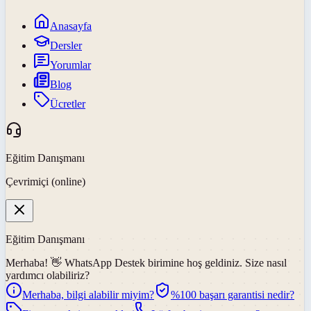
Anasayfa
Dersler
Yorumlar
Blog
Ücretler
Eğitim Danışmanı
Çevrimiçi (online)
Eğitim Danışmanı
Merhaba! 👋
WhatsApp Destek
birimine hoş geldiniz. Size nasıl
yardımcı olabiliriz?
Merhaba, bilgi alabilir miyim?
%100 başarı garantisi nedir?