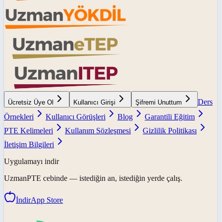
Ders
Ücretsiz Üye Ol
Kullanıcı Girişi
Şifremi Unuttum
Örnekleri
Kullanıcı Görüşleri
Blog
Garantili Eğitim
PTE Kelimeleri
Kullanım Sözleşmesi
Gizlilik Politikası
İletişim Bilgileri
Uygulamayı indir
UzmanPTE
cebinde — istediğin an, istediğin yerde çalış.
İndir
App Store