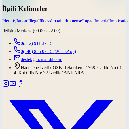
İlgili Kelimeler
Identify
Ignore
Illegal
Illness
Imagine
Immense
Impact
Imperial
Implicatio
İletişim Merkezi (09.00 - 22.00)
0(312) 911 37 15
0(546) 855 07 15
(WhatsApp)
destek@uzmandil.com
Hacettepe İvedik OSB. Teknokenti 1368. Cadde No.61,
4. Kat Ofis No: 32 İvedik / ANKARA