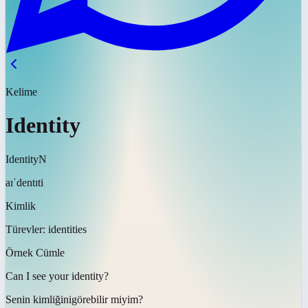
Kelime
Identity
Identity
N
aɪˈdentɪti
Kimlik
Türevler:
identities
Örnek Cümle
Can I see your
identity
?
Senin
kimliğini
görebilir miyim?