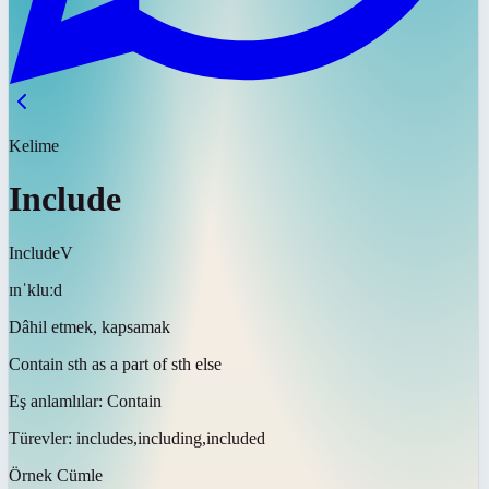
Kelime
Include
Include
V
ɪnˈkluːd
Dâhil etmek, kapsamak
Contain sth as a part of sth else
Eş anlamlılar:
Contain
Türevler:
includes,including,included
Örnek Cümle