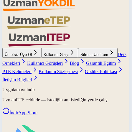
Ders
Ücretsiz Üye Ol
Kullanıcı Girişi
Şifremi Unuttum
Örnekleri
Kullanıcı Görüşleri
Blog
Garantili Eğitim
PTE Kelimeleri
Kullanım Sözleşmesi
Gizlilik Politikası
İletişim Bilgileri
Uygulamayı indir
UzmanPTE
cebinde — istediğin an, istediğin yerde çalış.
İndir
App Store