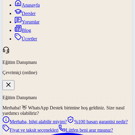
Anasayfa
Dersler
Yorumlar
Blog
Ücretler
Eğitim Danışmanı
Çevrimiçi (online)
Eğitim Danışmanı
Merhaba! 👋
WhatsApp Destek
birimine hoş geldiniz. Size nasıl
yardımcı olabiliriz?
Merhaba, bilgi alabilir miyim?
%100 başarı garantisi nedir?
Fiyat ve taksit seçenekleri
Lütfen beni arar mısınız?