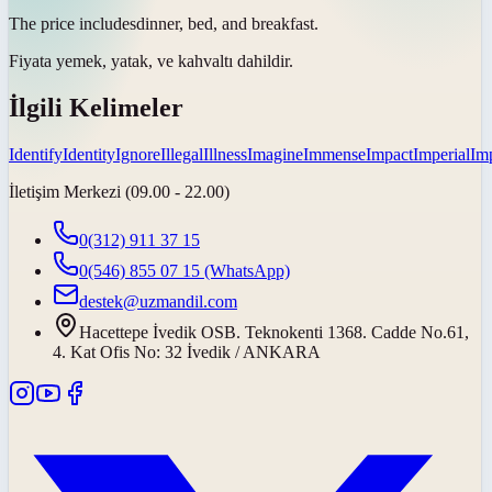
The price
includes
dinner, bed, and breakfast.
Fiyata yemek, yatak, ve kahvaltı
dahildir
.
İlgili Kelimeler
Identify
Identity
Ignore
Illegal
Illness
Imagine
Immense
Impact
Imperial
Imp
İletişim Merkezi (09.00 - 22.00)
0(312) 911 37 15
0(546) 855 07 15
(WhatsApp)
destek@uzmandil.com
Hacettepe İvedik OSB. Teknokenti 1368. Cadde No.61,
4. Kat Ofis No: 32 İvedik / ANKARA