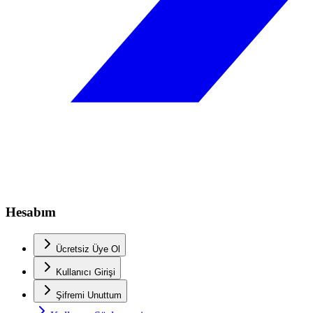
Hesabım
Ücretsiz Üye Ol
Kullanıcı Girişi
Şifremi Unuttum