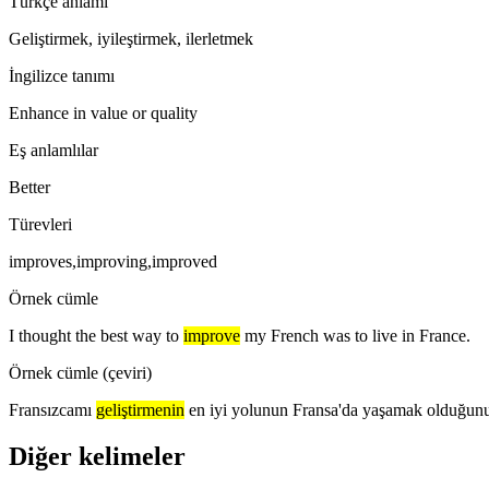
Türkçe anlamı
Geliştirmek, iyileştirmek, ilerletmek
İngilizce tanımı
Enhance in value or quality
Eş anlamlılar
Better
Türevleri
improves,improving,improved
Örnek cümle
I thought the best way to
improve
my French was to live in France.
Örnek cümle (çeviri)
Fransızcamı
geliştirmenin
en iyi yolunun Fransa'da yaşamak olduğu
Diğer kelimeler