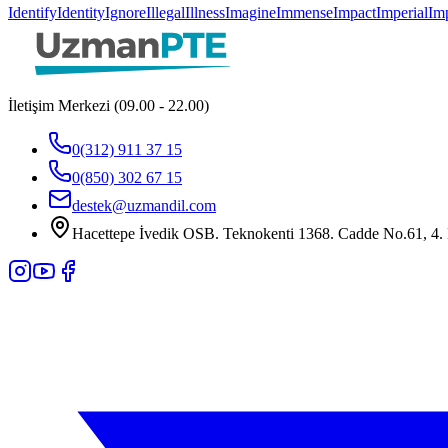
Identify
Identity
Ignore
Illegal
Illness
Imagine
Immense
Impact
Imperial
Imp
İletişim Merkezi (09.00 - 22.00)
0(312) 911 37 15
0(850) 302 67 15
destek@uzmandil.com
Hacettepe İvedik OSB. Teknokenti 1368. Cadde No.61, 4