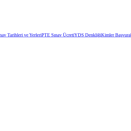
av Tarihleri ve Yerleri
PTE Sınav Ücreti
YDS Denkliği
Kimler Başvurab