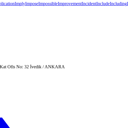
lication
Imply
Impose
Impossible
Improvement
Incident
Include
Including
. Kat Ofis No: 32 İvedik / ANKARA