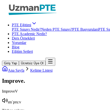
PTE Eğitimi
PTE Sınavı Nedir?
Neden PTE Sınavı?
PTE Başvuruları
PTE Sın
PTE Academic Nedir?
Ders Örnekleri
Yorumlar
Blog
Eğitim Setleri
Giriş Yap
Ücretsiz Üye Ol
Ana Sayfa
Kelime Listesi
Improve
.
Improve
V
ɪmˈpruːv