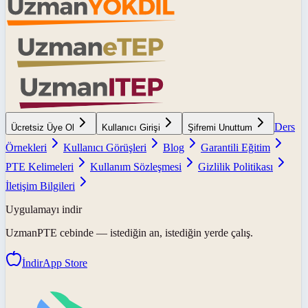
Ders
Ücretsiz Üye Ol
Kullanıcı Girişi
Şifremi Unuttum
Örnekleri
Kullanıcı Görüşleri
Blog
Garantili Eğitim
PTE Kelimeleri
Kullanım Sözleşmesi
Gizlilik Politikası
İletişim Bilgileri
Uygulamayı indir
UzmanPTE
cebinde — istediğin an, istediğin yerde çalış.
İndir
App Store