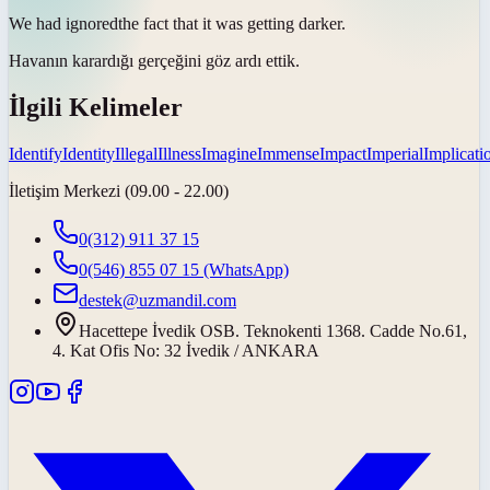
We had
ignored
the fact that it was getting darker.
Havanın karardığı gerçeğini
göz ardı ettik
.
İlgili Kelimeler
Identify
Identity
Illegal
Illness
Imagine
Immense
Impact
Imperial
Implicati
İletişim Merkezi (09.00 - 22.00)
0(312) 911 37 15
0(546) 855 07 15
(WhatsApp)
destek@uzmandil.com
Hacettepe İvedik OSB. Teknokenti 1368. Cadde No.61,
4. Kat Ofis No: 32 İvedik / ANKARA