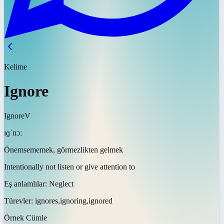
Kelime
Ignore
Ignore
V
ɪɡˈnɔː
Önemsememek, görmezlikten gelmek
Intentionally not listen or give attention to
Eş anlamlılar:
Neglect
Türevler:
ignores,ignoring,ignored
Örnek Cümle