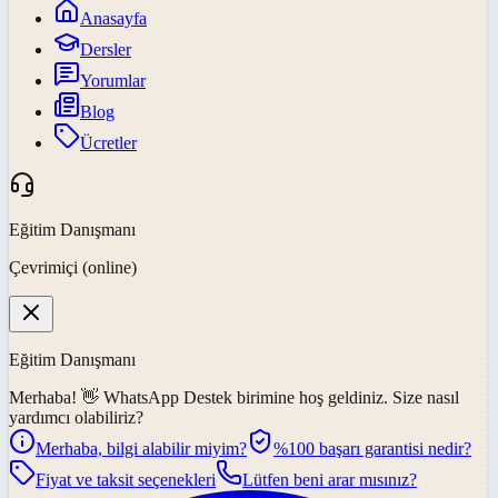
Anasayfa
Dersler
Yorumlar
Blog
Ücretler
Eğitim Danışmanı
Çevrimiçi (online)
Eğitim Danışmanı
Merhaba! 👋
WhatsApp Destek
birimine hoş geldiniz. Size nasıl
yardımcı olabiliriz?
Merhaba, bilgi alabilir miyim?
%100 başarı garantisi nedir?
Fiyat ve taksit seçenekleri
Lütfen beni arar mısınız?